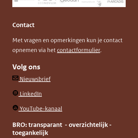
een
k
n
(opent
(opent
andere
in
in
website)
Contact
nieuw
nieuw
Met vragen en opmerkingen kun je contact
venster)
venster)
opnemen via het
contactformulier
.
(verwijst
(verwijst
naar
naar
Volg ons
een
een
andere
andere
(opent
Nieuwsbrief
website)
website)
in
(opent
LinkedIn
nieuw
in
venster)
(opent
YouTube-kanaal
nieuw
(verwijst
in
venster)
BRO: transparant - overzichtelijk -
naar
nieuw
toegankelijk
(verwijst
een
venster)