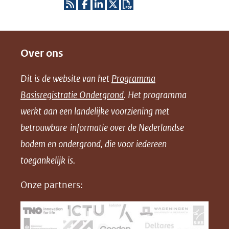
R
D
D
D
D
S
e
e
e
o
Over ons
S
l
l
l
w
e
e
e
n
Dit is de website van het
Programma
n
n
n
l
Basisregistratie Ondergrond
. Het programma
o
o
o
o
werkt aan een landelijke voorziening met
p
p
p
a
betrouwbare informatie over de Nederlandse
F
L
X
d
bodem en ondergrond, die voor iedereen
(opent
a
i
P
in
toegankelijk is.
c
n
D
nieuw
e
k
F
Onze partners:
venster)
b
e
(verwijst
o
d
naar
o
I