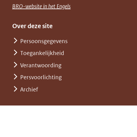
naar
(opent
BRO-website in het Engels
andere
(verwijst
een
in
website)
naar
andere
nieuw
Over deze site
een
website)
venster)
andere
Persoonsgegevens
(verwijst
website)
Toegankelijkheid
naar
een
Verantwoording
andere
Persvoorlichting
website)
Archief