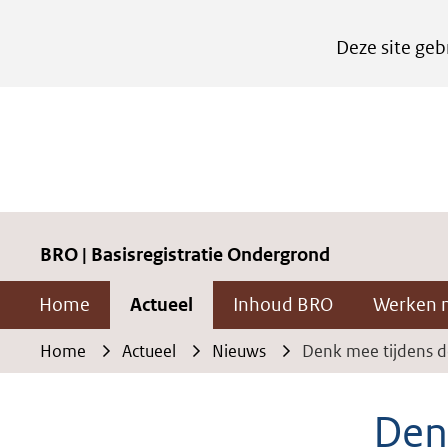
Cookies
Deze site geb
instellen
Hier
kan
het
gebruik
van
cookies
BRO | Basisregistratie Ondergrond
op
Home
Actueel
Inhoud BRO
Werken 
deze
website
Home
Actueel
Nieuws
Denk mee tijdens d
worden
toegestaan
Den
of