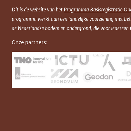
e
e
e
n
Dit is de website van het
Programma Basisregistratie On
n
n
n
l
programma werkt aan een landelijke voorziening met be
o
o
o
o
de Nederlandse bodem en ondergrond, die voor iedereen t
p
p
p
a
F
L
X
d
Onze partners:
(opent
a
i
P
in
c
n
D
nieuw
e
k
F
venster)
b
e
(verwijst
o
d
naar
o
I
een
k
n
(opent
(opent
andere
in
in
website)
nieuw
nieuw