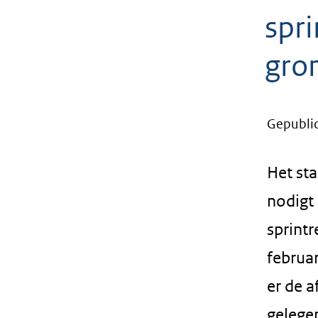
geweigerd.
spr
gro
Gepublic
Het st
nodigt
sprint
februar
er de a
gelege