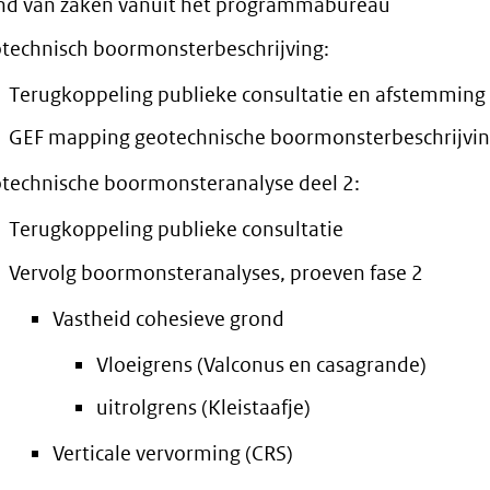
nd van zaken vanuit het programmabureau
naar
ande
technisch boormonsterbeschrijving:
een
webs
andere
Terugkoppeling publieke consultatie en afstemmin
website)
GEF mapping geotechnische boormonsterbeschrijvi
technische boormonsteranalyse deel 2:
Terugkoppeling publieke consultatie
Vervolg boormonsteranalyses, proeven fase 2
Vastheid cohesieve grond
Vloeigrens (Valconus en casagrande)
uitrolgrens (Kleistaafje)
Verticale vervorming (CRS)