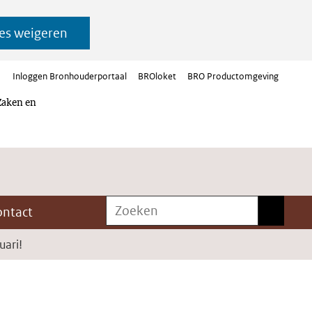
es weigeren
Inloggen Bronhouderportaal
BROloket
BRO Productomgeving
Zaken en
Zoeken
Zoeken
ontact
uari!