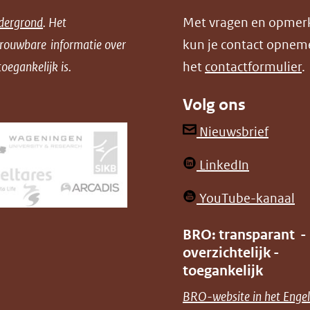
dergrond
. Het
Met vragen en opmer
trouwbare informatie over
kun je contact opnem
oegankelijk is.
het
contactformulier
.
Volg ons
(opent
Nieuwsbrief
in
(opent
LinkedIn
nieuw
in
venster
(o
YouTube-kanaal
nieuw
(verwij
in
venster)
BRO: transparant -
naar
ni
overzichtelijk -
(verwijst
een
ve
toegankelijk
naar
andere
(v
BRO-website in het Engel
een
websit
na