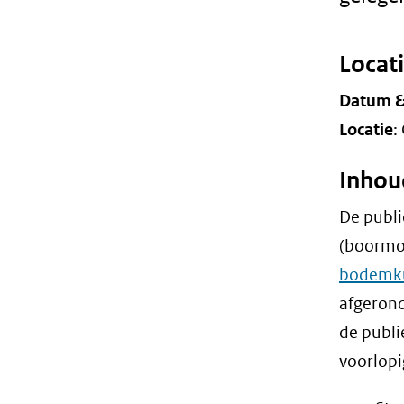
Locat
Datum & 
Locatie
:
Inhou
De publi
(boormon
bodemku
afgerond
de publi
voorlopi