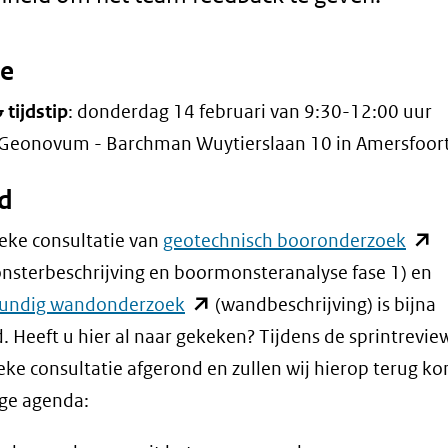
ie
tijdstip
: donderdag 14 februari van 9:30-12:00 uur
 Geonovum - Barchman Wuytierslaan 10 in Amersfoor
d
(ope
eke consultatie van
geotechnisch booronderzoek
in
sterbeschrijving en boormonsteranalyse fase 1) en
(opent
nieu
ndig wandonderzoek
(wandbeschrijving) is bijna
in
venst
. Heeft u hier al naar gekeken? Tijdens de sprintreview
nieuw
(verw
eke consultatie afgerond en zullen wij hierop terug k
venster)
naar
ge agenda:
(verwijst
een