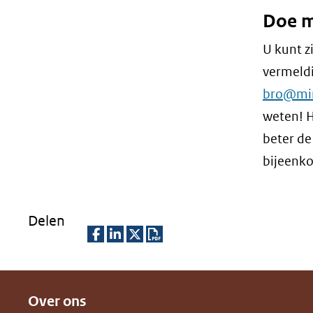
Doe m
U kunt z
vermeldi
bro@min
weten! H
beter de
bijeenk
Delen
D
D
D
D
e
e
e
o
Over ons
l
l
l
w