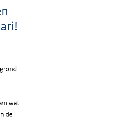
en
ari!
rgrond
ien wat
in de