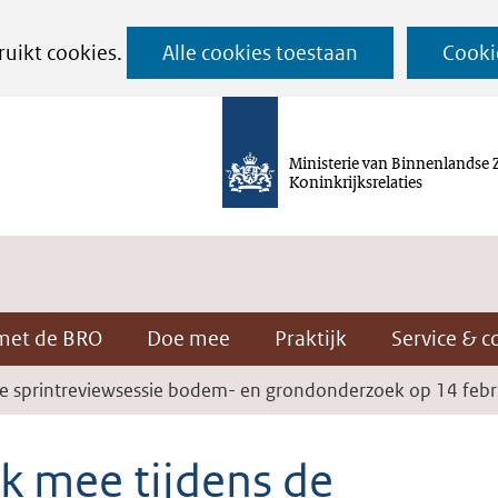
Ga
ruikt cookies.
Alle cookies toestaan
Cooki
naar
de
inhoud
Ministerie van Binnenlandse 
Koninkrijksrelaties
met de BRO
Doe mee
Praktijk
Service & c
e sprintreviewsessie bodem- en grondonderzoek op 14 febr
k mee tijdens de