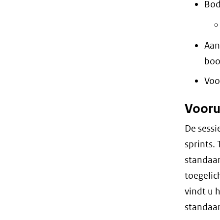
Bod
Aan
boo
Voo
Vooru
De sessi
sprints.
standaa
toegelic
vindt u 
standaar