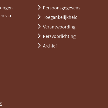
kingen
Persoonsgegevens
en via
Toegankelijkheid
Verantwoording
Persvoorlichting
Archief
)
pent
st
euw
nster)
erwijst
(opent
s
e)
ar