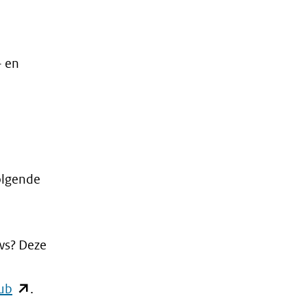
- en
olgende
ws? Deze
(opent
ub
.