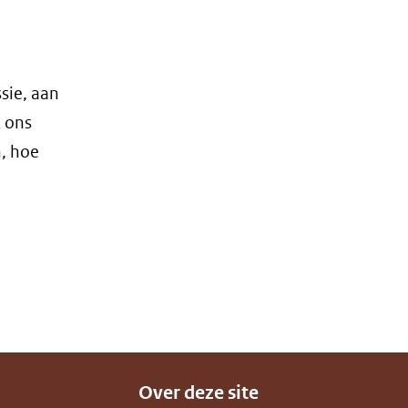
in
nieuw
venster)
(verwijst
sie, aan
naar
 ons
een
, hoe
andere
website)
Over deze site