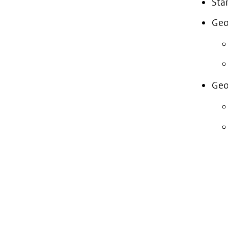
Sta
Geo
Geo