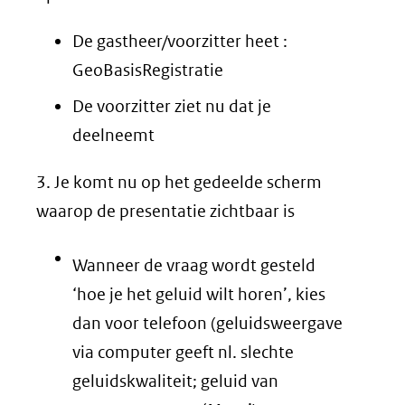
venster)
(verwijst
De gastheer/voorzitter heet :
naar
GeoBasisRegistratie
een
De voorzitter ziet nu dat je
andere
deelneemt
website)
3. Je komt nu op het gedeelde scherm
waarop de presentatie zichtbaar is
Wanneer de vraag wordt gesteld
‘hoe je het geluid wilt horen’, kies
dan voor telefoon (geluidsweergave
via computer geeft nl. slechte
geluidskwaliteit; geluid van