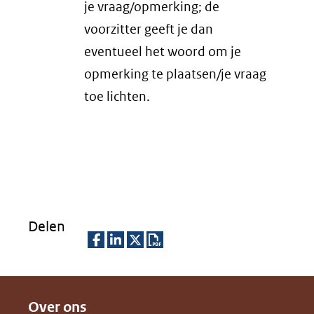
je vraag/opmerking; de
voorzitter geeft je dan
eventueel het woord om je
opmerking te plaatsen/je vraag
toe lichten.
Delen
D
D
D
D
e
e
e
o
Over ons
l
l
l
w