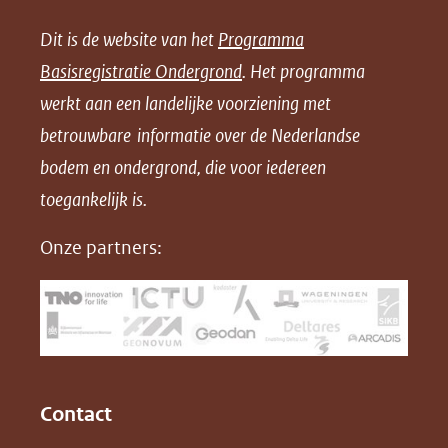
e
e
e
n
Dit is de website van het
Programma
n
n
n
l
Basisregistratie Ondergrond
. Het programma
o
o
o
o
werkt aan een landelijke voorziening met
p
p
p
a
betrouwbare informatie over de Nederlandse
F
L
X
d
bodem en ondergrond, die voor iedereen
(opent
a
i
P
in
toegankelijk is.
c
n
D
nieuw
e
k
F
Onze partners:
venster)
b
e
(verwijst
o
d
naar
o
I
een
k
n
(opent
(opent
andere
in
in
website)
Contact
nieuw
nieuw