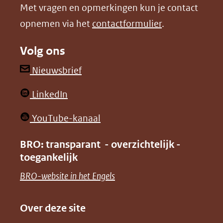
Met vragen en opmerkingen kun je contact
venster)
venster)
opnemen via het
contactformulier
.
(verwijst
(verwijst
naar
naar
Volg ons
een
een
andere
andere
(opent
Nieuwsbrief
website)
website)
in
(opent
LinkedIn
nieuw
in
venster)
(opent
YouTube-kanaal
nieuw
(verwijst
in
venster)
BRO: transparant - overzichtelijk -
naar
nieuw
toegankelijk
(verwijst
een
venster)
naar
(opent
BRO-website in het Engels
andere
(verwijst
een
in
website)
naar
andere
nieuw
Over deze site
een
website)