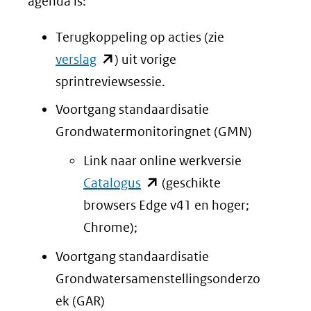
agenda is:
Terugkoppeling op acties (zie
(opent
verslag
) uit vorige
in
sprintreviewsessie.
nieuw
Voortgang standaardisatie
venster)
Grondwatermonitoringnet (GMN)
(verwijst
Link naar online werkversie
naar
(opent
Catalogus
(geschikte
een
in
browsers Edge v41 en hoger;
andere
nieuw
Chrome);
website)
venster)
Voortgang standaardisatie
(verwijst
Grondwatersamenstellingsonderzo
naar
ek (GAR)