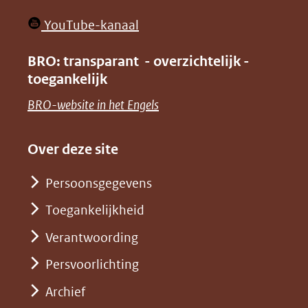
nieuw
in
venster)
(opent
YouTube-kanaal
nieuw
(verwijst
in
venster)
BRO: transparant - overzichtelijk -
naar
nieuw
toegankelijk
(verwijst
een
venster)
naar
(opent
BRO-website in het Engels
andere
(verwijst
een
in
website)
naar
andere
nieuw
Over deze site
een
website)
venster)
andere
Persoonsgegevens
(verwijst
website)
Toegankelijkheid
naar
een
Verantwoording
andere
Persvoorlichting
website)
Archief