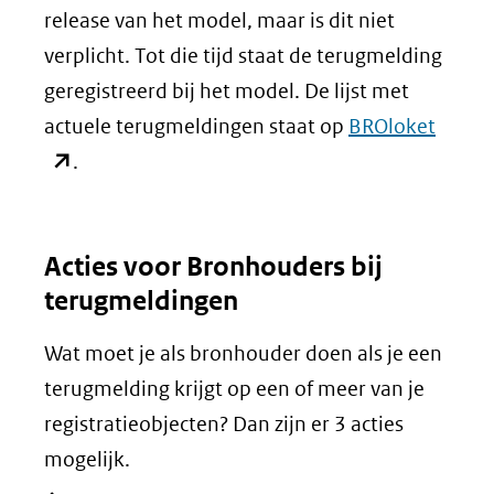
andere
release van het model, maar is dit niet
website)
verplicht. Tot die tijd staat de terugmelding
geregistreerd bij het model. De lijst met
(open
actuele terugmeldingen staat op
BROloket
in
.
nieuw
venste
Acties voor Bronhouders bij
(verwi
terugmeldingen
naar
een
Wat moet je als bronhouder doen als je een
ander
terugmelding krijgt op een of meer van je
websit
registratieobjecten? Dan zijn er 3 acties
mogelijk.