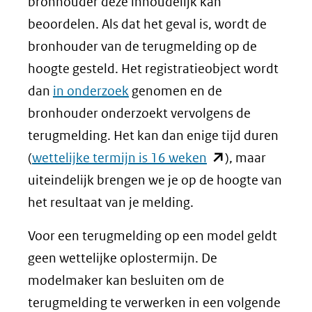
bronhouder deze inhoudelijk kan
beoordelen. Als dat het geval is, wordt de
bronhouder van de terugmelding op de
hoogte gesteld. Het registratieobject wordt
dan
in onderzoek
genomen en de
bronhouder onderzoekt vervolgens de
terugmelding. Het kan dan enige tijd duren
(opent
(
wettelijke termijn is 16 weken
), maar
in
uiteindelijk brengen we je op de hoogte van
nieuw
het resultaat van je melding.
venster)
Voor een terugmelding op een model geldt
(verwijst
geen wettelijke oplostermijn. De
naar
modelmaker kan besluiten om de
een
terugmelding te verwerken in een volgende