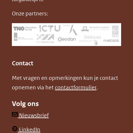
nieuw
e
k
F
Onze partners:
venster)
b
e
(verwijst
o
d
naar
o
I
een
k
n
(opent
(opent
andere
in
in
website)
Contact
nieuw
nieuw
Met vragen en opmerkingen kun je contact
venster)
venster)
opnemen via het
contactformulier
.
(verwijst
(verwijst
naar
naar
Volg ons
een
een
andere
andere
(opent
Nieuwsbrief
website)
website)
in
(opent
LinkedIn