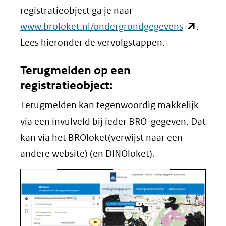
registratieobject ga je naar
(opent
www.broloket.nl/ondergrondgegevens
.
in
Lees hieronder de vervolgstappen.
nieuw
Terugmelden op een
venster)
registratieobject:
(verwijst
Terugmelden kan tegenwoordig makkelijk
naar
via een invulveld bij ieder BRO-gegeven. Dat
een
kan via het BROloket(verwijst naar een
andere
andere website) (en DINOloket).
website)