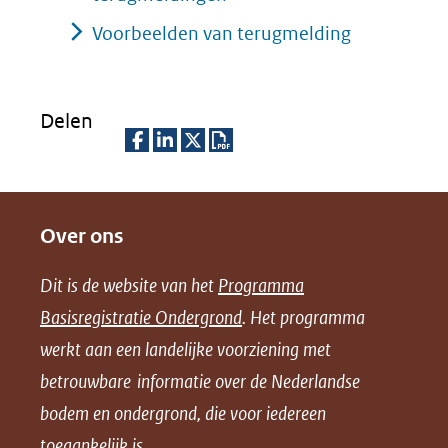
Voorbeelden van terugmelding
Delen
D
D
D
D
e
e
e
o
Over ons
l
l
l
w
e
e
e
n
Dit is de website van het
Programma
n
n
n
l
Basisregistratie Ondergrond
. Het programma
o
o
o
o
werkt aan een landelijke voorziening met
p
p
p
a
betrouwbare informatie over de Nederlandse
F
L
X
d
bodem en ondergrond, die voor iedereen
(opent
a
i
P
in
toegankelijk is.
c
n
D