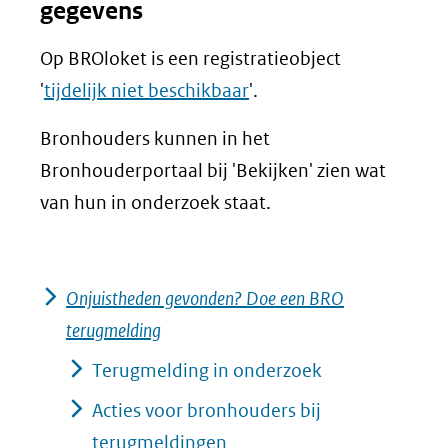
gegevens
(verwijst
naar
Op BROloket is een registratieobject
een
'
tijdelijk niet beschikbaar
'.
andere
Bronhouders kunnen in het
website)
Bronhouderportaal bij 'Bekijken' zien wat
van hun in onderzoek staat.
Onjuistheden gevonden? Doe een BRO
terugmelding
Terugmelding in onderzoek
Acties voor bronhouders bij
terugmeldingen