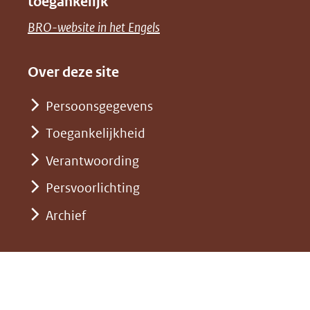
toegankelijk
(verwijst
een
venster)
naar
(opent
BRO-website in het Engels
andere
(verwijst
een
in
website)
naar
andere
nieuw
Over deze site
een
website)
venster)
andere
Persoonsgegevens
(verwijst
website)
Toegankelijkheid
naar
een
Verantwoording
andere
Persvoorlichting
website)
Archief