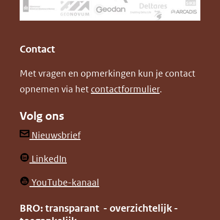
naar
o
I
een
k
n
(opent
(opent
andere
in
in
website)
Contact
nieuw
nieuw
Met vragen en opmerkingen kun je contact
venster)
venster)
opnemen via het
contactformulier
.
(verwijst
(verwijst
naar
naar
Volg ons
een
een
andere
andere
(opent
Nieuwsbrief
website)
website)
in
(opent
LinkedIn
nieuw
in
venster)
(opent
YouTube-kanaal
nieuw
(verwijst
in
venster)
BRO: transparant - overzichtelijk -
naar
nieuw