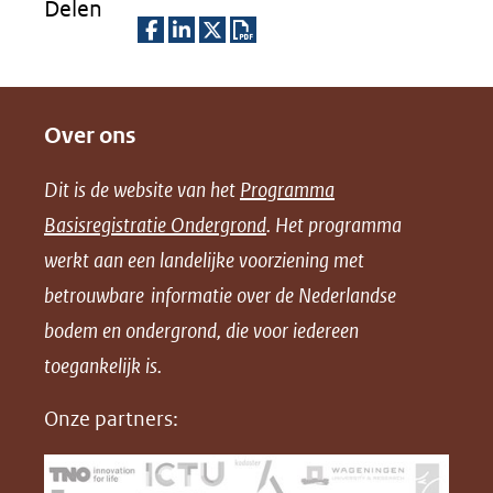
Delen
D
D
D
D
e
e
e
o
Over ons
l
l
l
w
e
e
e
n
Dit is de website van het
Programma
n
n
n
l
Basisregistratie Ondergrond
. Het programma
o
o
o
o
werkt aan een landelijke voorziening met
p
p
p
a
betrouwbare informatie over de Nederlandse
F
L
X
d
bodem en ondergrond, die voor iedereen
(opent
a
i
P
in
toegankelijk is.
c
n
D
nieuw
e
k
F
Onze partners:
venster)
b
e
(verwijst
o
d