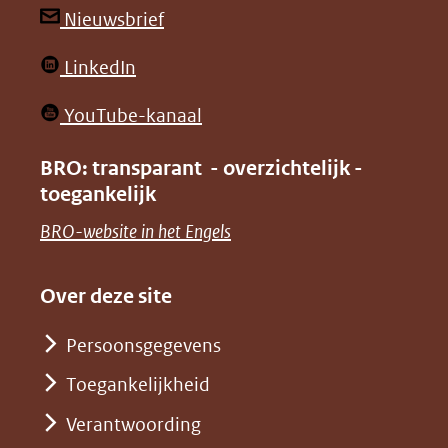
andere
andere
(opent
Nieuwsbrief
website)
website)
in
(opent
LinkedIn
nieuw
in
venster)
(opent
YouTube-kanaal
nieuw
(verwijst
in
venster)
BRO: transparant - overzichtelijk -
naar
nieuw
toegankelijk
(verwijst
een
venster)
naar
(opent
BRO-website in het Engels
andere
(verwijst
een
in
website)
naar
andere
nieuw
Over deze site
een
website)
venster)
andere
Persoonsgegevens
(verwijst
website)
Toegankelijkheid
naar
een
Verantwoording