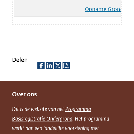
Opname Grondwate
Delen
D
D
D
D
e
e
e
o
Over ons
l
l
l
w
e
e
e
n
Dit is de website van het
Programma
n
n
n
l
Basisregistratie Ondergrond
. Het programma
o
o
o
o
werkt aan een landelijke voorziening met
p
p
p
a