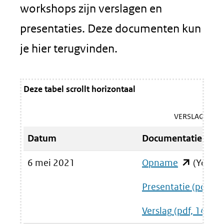
workshops zijn verslagen en
presentaties. Deze documenten kun
je hier terugvinden.
Deze tabel scrollt horizontaal
VERSLAGEN E
Datum
Documentatie
6 mei 2021
Opname
(opent
(YouTu
in
Presentatie
(pdf, 8
nieuw
Verslag
(pdf, 148 kB
venster)