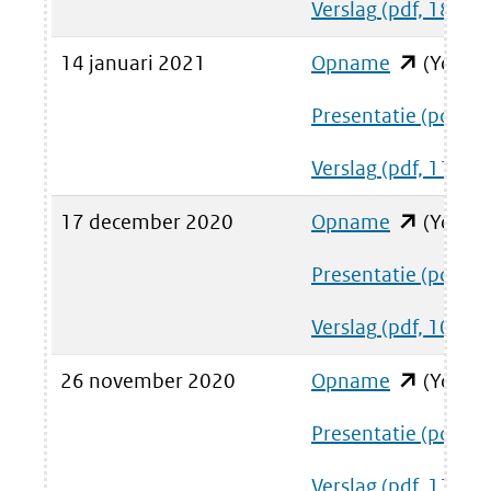
Verslag
(pdf, 185 kB
venster)
website)
(verwijst
14 januari 2021
Opname
(opent
(YouTu
naar
in
een
Presentatie
(pdf, 2
nieuw
andere
Verslag
(pdf, 110 kB
venster)
website)
(verwijst
17 december 2020
Opname
(opent
(YouTu
naar
in
een
Presentatie
(pdf, 7
nieuw
andere
Verslag
(pdf, 109 kB
venster)
website)
(verwijst
26 november 2020
Opname
(opent
(YouTu
naar
in
een
Presentatie
(pdf, 1
nieuw
andere
Verslag
(pdf, 111 kB
venster)