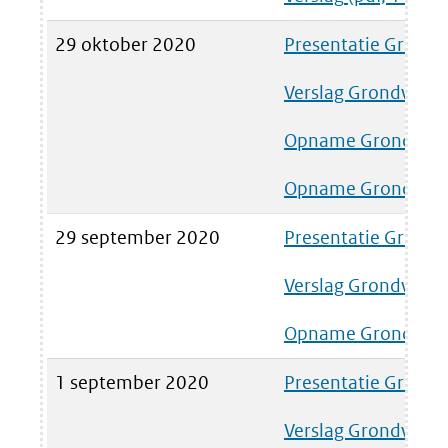
website)
(verwijst
29 oktober 2020
Presentatie Grondw
naar
een
Verslag Grondwater
andere
Opname Grondwate
website)
Opname Grondwate
29 september 2020
Presentatie Grondw
Verslag Grondwater
Opname Grondwate
1 september 2020
Presentatie Grondw
Verslag Grondwater