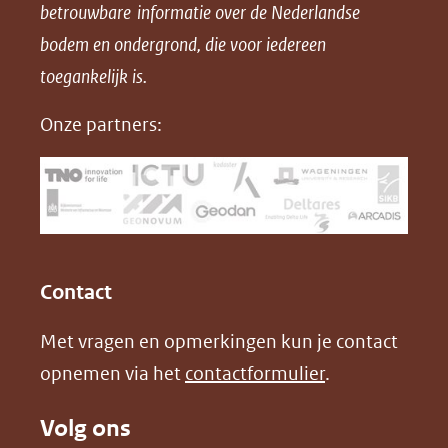
betrouwbare informatie over de Nederlandse
F
L
X
d
bodem en ondergrond, die voor iedereen
(opent
a
i
P
in
toegankelijk is.
c
n
D
nieuw
e
k
F
Onze partners:
venster)
b
e
(verwijst
o
d
naar
o
I
een
k
n
(opent
(opent
andere
in
in
website)
Contact
nieuw
nieuw
Met vragen en opmerkingen kun je contact
venster)
venster)
opnemen via het
contactformulier
.
(verwijst
(verwijst
naar
naar
Volg ons
een
een