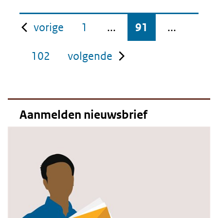
pagina
vorige
1
...
91
...
pagina
102
volgende
Aanmelden nieuwsbrief