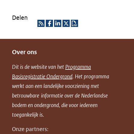
Delen
R
D
D
D
D
S
e
e
e
o
Over ons
S
l
l
l
w
e
e
e
n
Dit is de website van het
Programma
n
n
n
l
Basisregistratie Ondergrond
. Het programma
o
o
o
o
werkt aan een landelijke voorziening met
p
p
p
a
betrouwbare informatie over de Nederlandse
F
L
X
d
bodem en ondergrond, die voor iedereen
(opent
a
i
P
in
toegankelijk is.
c
n
D
nieuw
e
k
F
Onze partners:
venster)
b
e