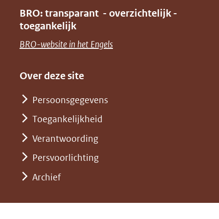
(verwijst
in
venster)
BRO: transparant - overzichtelijk -
naar
nieuw
toegankelijk
(verwijst
een
venster)
naar
(opent
BRO-website in het Engels
andere
(verwijst
een
in
website)
naar
andere
nieuw
Over deze site
een
website)
venster)
andere
Persoonsgegevens
(verwijst
website)
Toegankelijkheid
naar
een
Verantwoording
andere
Persvoorlichting
website)
Archief