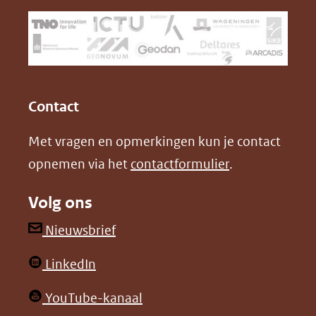
(verwijst
o
d
naar
o
I
een
k
n
(opent
(opent
andere
in
in
website)
Contact
nieuw
nieuw
Met vragen en opmerkingen kun je contact
venster)
venster)
opnemen via het
contactformulier
.
(verwijst
(verwijst
naar
naar
Volg ons
een
een
andere
andere
(opent
Nieuwsbrief
website)
website)
in
(opent
LinkedIn
nieuw
in
venster)
(opent
YouTube-kanaal
nieuw