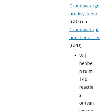
Grondwaterge
bruiksysteem
(GUF) en
Grondwaterpr
oductiedossier
(GPD):
Wij
hebbe
n ruim
140
reactie
s
ontvan
gen op