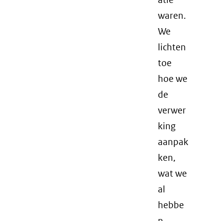
waren.
We
lichten
toe
hoe we
de
verwer
king
aanpak
ken,
wat we
al
hebbe
n