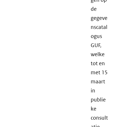
de
gegeve
nscatal
ogus
GUF,
welke
tot en
met 15
maart
in
publie
ke
consult
atie