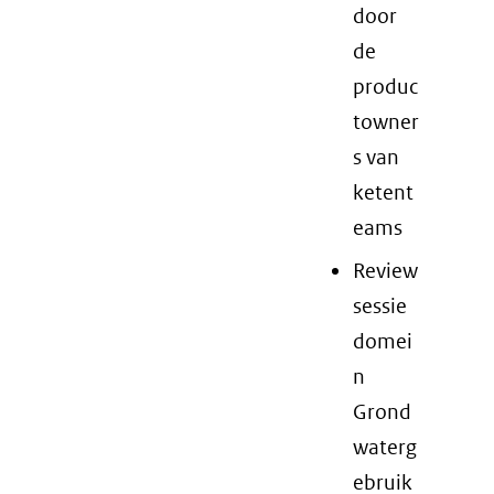
door
de
produc
towner
s van
ketent
eams
Review
sessie
domei
n
Grond
waterg
ebruik