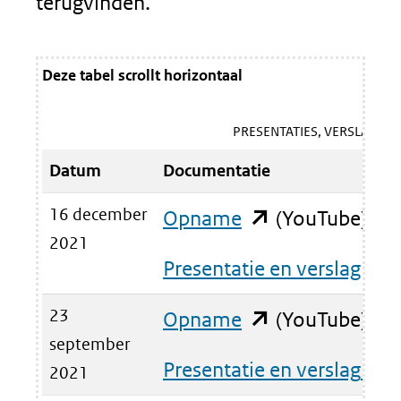
terugvinden.
Deze tabel scrollt horizontaal
PRESENTATIES, VERSLAGEN
Datum
Documentatie
16 december
Opname
(opent
(YouTube)
2021
in
Presentatie en verslag
nieuw
23
Opname
(opent
(YouTube)
venster)
september
in
(verwijst
Presentatie en verslag
(pdf
2021
nieuw
naar