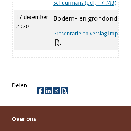
Schuurmans
(pdf, 1.4 MB)
17 december
Bodem- en grondonderzo
2020
Presentatie en verslag impleme
Delen
D
D
D
D
e
e
e
o
Over ons
l
l
l
w
e
e
e
n