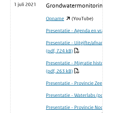
1 juli 2021
Grondwatermonitoring:
venster)
een
(verwijst
Opname
(opent
andere
(YouTube)
in
naar
website)
Presentatie - Agenda en vragen
nieuw
een
Presentatie - Uitgifte/afname
venster)
andere
(pdf, 724 kB)
(verwijst
website)
naar
Presentatie - Migratie histori
een
(pdf, 263 kB)
andere
Presentatie - Provincie Zeeland
website)
Presentatie - Waterlabs
(pdf, 3.
Presentatie - Provincie Noord-