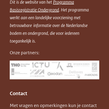
Dit is de website van het
Programma
n
n
n
l
Basisregistratie Ondergrond
. Het programma
o
o
o
o
werkt aan een landelijke voorziening met
p
p
p
a
betrouwbare informatie over de Nederlandse
F
L
X
d
bodem en ondergrond, die voor iedereen
(opent
a
i
P
in
toegankelijk is.
c
n
D
nieuw
e
k
F
Onze partners:
venster)
b
e
(verwijst
o
d
naar
o
I
een
k
n
(opent
(opent
andere
in
in
website)
Contact
nieuw
nieuw
Met vragen en opmerkingen kun je contact
venster)
venster)