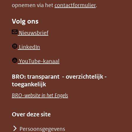
opnemen via het
contactformulier
.
(verwijst
(verwijst
naar
naar
Volg ons
een
een
andere
andere
(opent
Nieuwsbrief
website)
website)
in
(opent
LinkedIn
nieuw
in
venster)
(opent
YouTube-kanaal
nieuw
(verwijst
in
venster)
BRO: transparant - overzichtelijk -
naar
nieuw
toegankelijk
(verwijst
een
venster)
naar
(opent
BRO-website in het Engels
andere
(verwijst
een
in
website)
naar
andere
nieuw
Over deze site
een
website)
venster)
andere
Persoonsgegevens