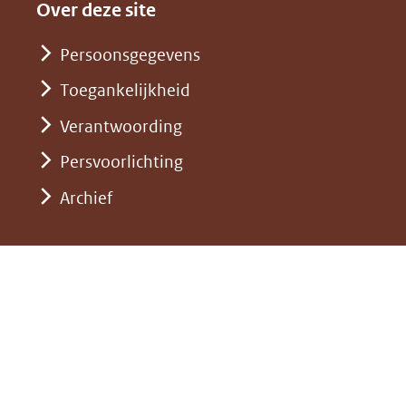
andere
nieuw
Over deze site
een
website)
venster)
andere
Persoonsgegevens
(verwijst
website)
Toegankelijkheid
naar
een
Verantwoording
andere
Persvoorlichting
website)
Archief