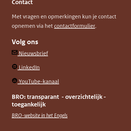
in
in
website)
Contact
nieuw
nieuw
Met vragen en opmerkingen kun je contact
venster)
venster)
opnemen via het
contactformulier
.
(verwijst
(verwijst
naar
naar
Volg ons
een
een
andere
andere
(opent
Nieuwsbrief
website)
website)
in
(opent
LinkedIn
nieuw
in
venster)
(opent
YouTube-kanaal
nieuw
(verwijst
in
venster)
BRO: transparant - overzichtelijk -
naar
nieuw
toegankelijk
(verwijst
een
venster)
naar
(opent
BRO-website in het Engels
andere
(verwijst
een
in
website)
naar