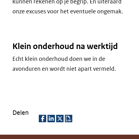
kunnen rekenen op je begrip. En uiteraard
onze excuses voor het eventuele ongemak.
Klein onderhoud na werktijd
Echt klein onderhoud doen we in de
avonduren en wordt niet apart vermeld.
Delen
D
D
D
D
e
e
e
o