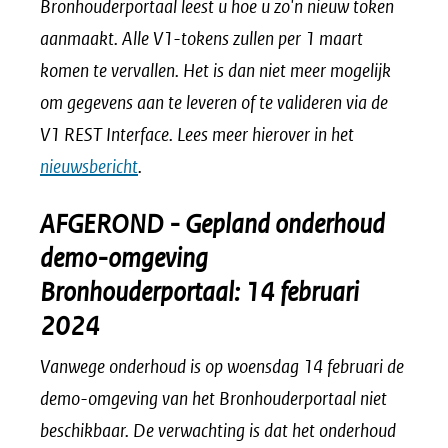
in
venster)
Bronhouderportaal leest u hoe u zo'n nieuw token
nieuw
(verwijst
aanmaakt. Alle V1-tokens zullen per 1 maart
venster)
naar
komen te vervallen. Het is dan niet meer mogelijk
(verwijst
een
om gegevens aan te leveren of te valideren via de
naar
andere
V1 REST Interface. Lees meer hierover in het
een
website)
nieuwsbericht
.
andere
AFGEROND - Gepland onderhoud
website)
demo-omgeving
Bronhouderportaal: 14 februari
2024
Vanwege onderhoud is op woensdag 14 februari de
demo-omgeving van het Bronhouderportaal niet
beschikbaar. De verwachting is dat het onderhoud