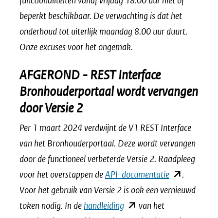
functionaliteiten vanaf vrijdag 18.00 uur niet of
beperkt beschikbaar. De verwachting is dat het
onderhoud tot uiterlijk maandag 8.00 uur duurt.
Onze excuses voor het ongemak.
AFGEROND - REST Interface
Bronhouderportaal wordt vervangen
door Versie 2
Per 1 maart 2024 verdwijnt de V1 REST Interface
van het Bronhouderportaal. Deze wordt vervangen
door de functioneel verbeterde Versie 2. Raadpleeg
(opent
voor het overstappen de
API-documentatie
.
in
Voor het gebruik van Versie 2 is ook een vernieuwd
(opent
nieuw
token nodig. In de
handleiding
van het