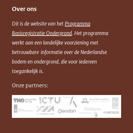
Over ons
l
l
l
w
e
e
e
n
Dit is de website van het
Programma
n
n
n
l
Basisregistratie Ondergrond
. Het programma
o
o
o
o
werkt aan een landelijke voorziening met
p
p
p
a
betrouwbare informatie over de Nederlandse
F
L
X
d
bodem en ondergrond, die voor iedereen
(opent
a
i
P
in
toegankelijk is.
c
n
D
nieuw
e
k
F
Onze partners:
venster)
b
e
(verwijst
o
d
naar
o
I
een
k
n
(opent
(opent
andere