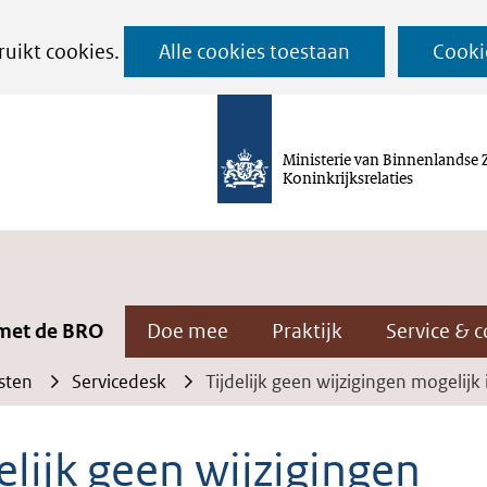
Ga
ruikt cookies.
Alle cookies toestaan
Cooki
naar
de
inhoud
Ministerie van Binnenlandse 
Koninkrijksrelaties
met de BRO
Doe mee
Praktijk
Service & c
sten
Servicedesk
Tijdelijk geen wijzigingen mogelijk 
elijk geen wijzigingen