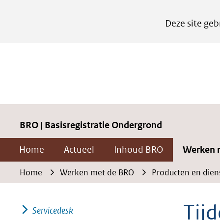
Cookies
Deze site geb
instellen
Hier
kan
het
gebruik
van
cookies
BRO | Basisregistratie Ondergrond
op
Home
Actueel
Inhoud BRO
Werken 
deze
website
Home
Werken met de BRO
Producten en dien
worden
toegestaan
Tijd
Servicedesk
of