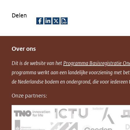
Delen
D
D
D
D
e
e
e
o
Over ons
l
l
l
w
e
e
e
n
Dit is de website van het
Programma Basisregistratie On
n
n
n
l
programma werkt aan een landelijke voorziening met be
o
o
o
o
de Nederlandse bodem en ondergrond, die voor iedereen t
p
p
p
a
F
L
X
d
Onze partners:
(opent
a
i
P
in
c
n
D
nieuw
e
k
F
venster)
b
e