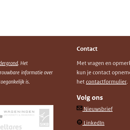
Contact
dergrond
. Het
Met vragen en opmer
trouwbare informatie over
kun je contact opnem
oegankelijk is.
het
contactformulier
.
Volg ons
(opent
Nieuwsbrief
in
(opent
LinkedIn
nieuw