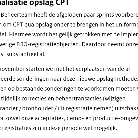
alisatie opslag CPT
Beheerteam heeft de afgelopen paar sprints voorber
n om CPT qua opslag onder te brengen in het uniform
l. Hiermee wordt het gelijk getrokken met de imple
verige BRO-registratieobjecten. Daardoor neemt onze
st substantieel af.
november starten we met het verplaatsen van de al
treerde sonderingen naar deze nieuwe opslagmethode
ngen op bestaande sonderingen te voorkomen moeten 
tijdelijk correcties en beheertransacties (wijzigen
rancier / bronhouder / uit registratie nemen) uitschake
or zowel onze acceptatie-, demo- en productie-omge
 registraties zijn in deze periode wel mogelijk.