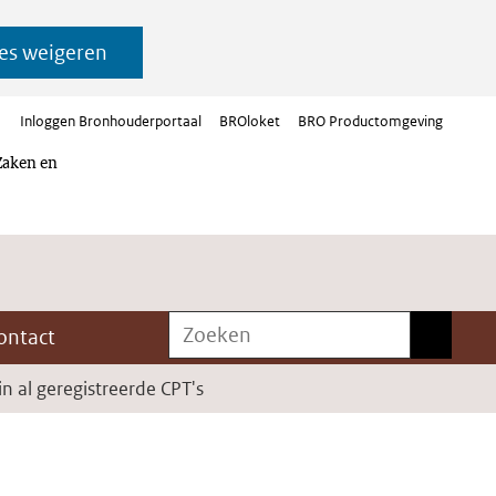
es weigeren
Inloggen Bronhouderportaal
BROloket
BRO Productomgeving
Zaken en
Zoeken
Zoeken
ontact
in al geregistreerde CPT's