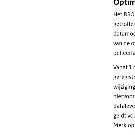
Optim
Het BRO 
getroffe
datamode
van de o
beheerla
Vanaf 1 
geregis
wijzigi
hiervoor 
dataleve
geldt vo
Merk op: