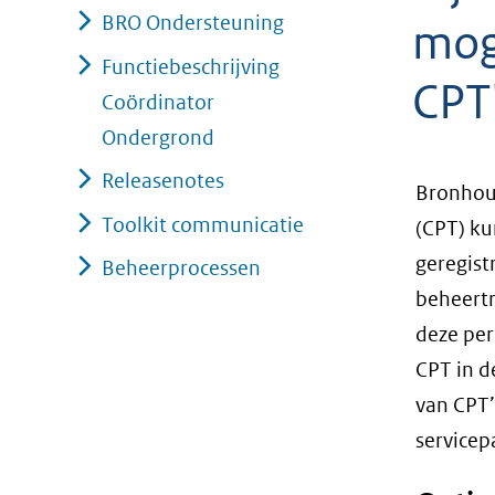
BRO Ondersteuning
geweigerd.
moge
Functiebeschrijving
CPT
Coördinator
Ondergrond
Releasenotes
Bronhoud
Toolkit communicatie
(CPT) ku
geregist
Beheerprocessen
beheertr
deze per
CPT in d
van CPT’
servicep