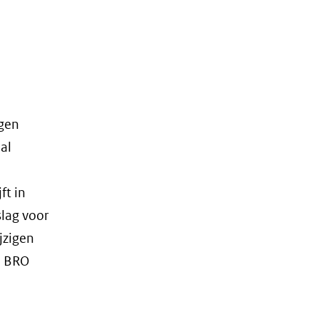
ngen
al
ft in
slag voor
jzigen
e BRO