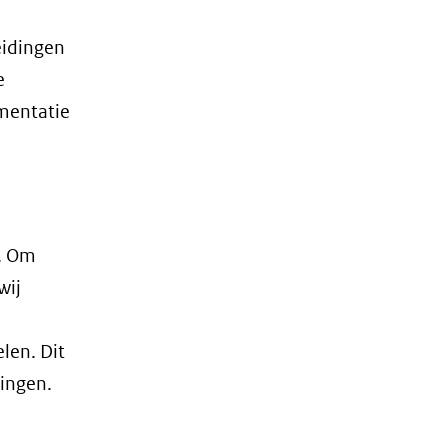
eidingen
e
mentatie
. Om
wij
len. Dit
vingen.