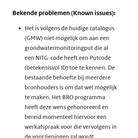
in
Bekende problemen (Known issues):
nieuw
venster)
Het is volgens de huidige catalogus
(verwijst
(GMW) niet mogelijk om aan een
naar
grondwatermonitoringput die al
een
een NITG-code heeft een Putcode
andere
(betekenisvol ID) toe te kennen. De
website)
bestaande behoefte bij meerdere
bronhouders is om dat wel mogelijk
te maken. Het BRO programma
heeft deze wens gehonoreerd en
bereid momenteel hiervoor een
werkafspraak voor die vervolgens in
de voorzieningen zal wordt