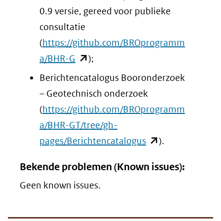
0.9 versie, gereed voor publieke
consultatie
(
https://github.com/BROprogramm
(opent
a/BHR-G
);
in
Berichtencatalogus Booronderzoek
nieuw
– Geotechnisch onderzoek
venster)
(
https://github.com/BROprogramm
(verwijst
a/BHR-GT/tree/gh-
naar
(opent
pages/Berichtencatalogus
).
een
in
Bekende problemen (Known issues):
andere
nieuw
website)
Geen known issues.
venster)
(verwijst
naar