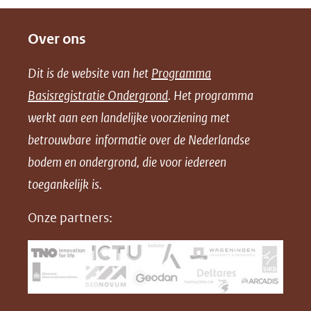
e
e
e
Over ons
l
l
l
e
e
e
Dit is de website van het
Programma
n
n
n
Basisregistratie Ondergrond
. Het programma
o
o
o
werkt aan een landelijke voorziening met
p
p
p
betrouwbare informatie over de Nederlandse
F
L
X
bodem en ondergrond, die voor iedereen
(opent
a
i
in
toegankelijk is.
c
n
nieuw
e
k
Onze partners:
venster)
b
e
(verwijst
o
d
naar
o
I
een
k
n
(opent
(opent
andere