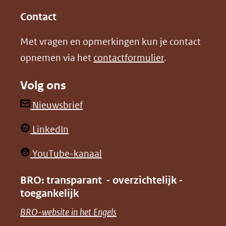
in
in
website)
Contact
nieuw
nieuw
Met vragen en opmerkingen kun je contact
venster)
venster)
opnemen via het
contactformulier
.
(verwijst
(verwijst
naar
naar
Volg ons
een
een
andere
andere
(opent
Nieuwsbrief
website)
website)
in
(opent
LinkedIn
nieuw
in
venster)
(opent
YouTube-kanaal
nieuw
(verwijst
in
venster)
BRO: transparant - overzichtelijk -
naar
nieuw
toegankelijk
(verwijst
een
venster)
naar
(opent
BRO-website in het Engels
andere
(verwijst
een