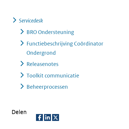
Servicedesk
BRO Ondersteuning
Functiebeschrijving Coördinator
Ondergrond
Releasenotes
Toolkit communicatie
Beheerprocessen
Delen
D
D
D