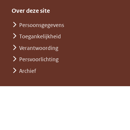
in
website)
naar
andere
nieuw
Over deze site
een
website)
venster)
andere
Persoonsgegevens
(verwijst
website)
Toegankelijkheid
naar
een
Verantwoording
andere
Persvoorlichting
website)
Archief