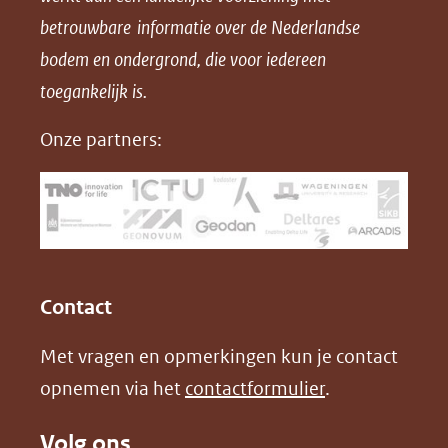
p
p
p
betrouwbare informatie over de Nederlandse
F
L
X
bodem en ondergrond, die voor iedereen
(opent
a
i
in
toegankelijk is.
c
n
nieuw
e
k
Onze partners:
venster)
b
e
(verwijst
o
d
naar
o
I
een
k
n
(opent
(opent
andere
in
in
website)
Contact
nieuw
nieuw
Met vragen en opmerkingen kun je contact
venster)
venster)
opnemen via het
contactformulier
.
(verwijst
(verwijst
naar
naar
Volg ons