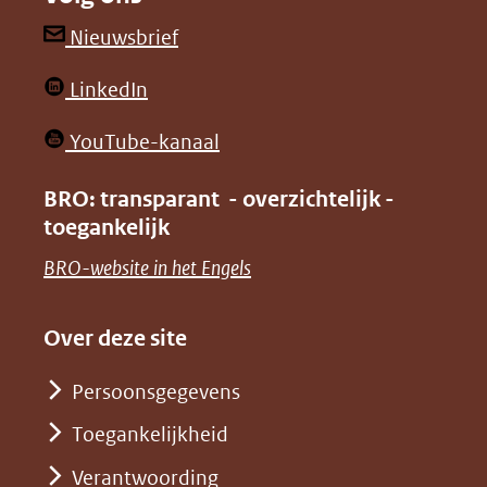
een
een
andere
andere
(opent
Nieuwsbrief
website)
website)
in
(opent
LinkedIn
nieuw
in
venster)
(opent
YouTube-kanaal
nieuw
(verwijst
in
venster)
BRO: transparant - overzichtelijk -
naar
nieuw
toegankelijk
(verwijst
een
venster)
naar
(opent
BRO-website in het Engels
andere
(verwijst
een
in
website)
naar
andere
nieuw
Over deze site
een
website)
venster)
andere
Persoonsgegevens
(verwijst
website)
Toegankelijkheid
naar
een
Verantwoording