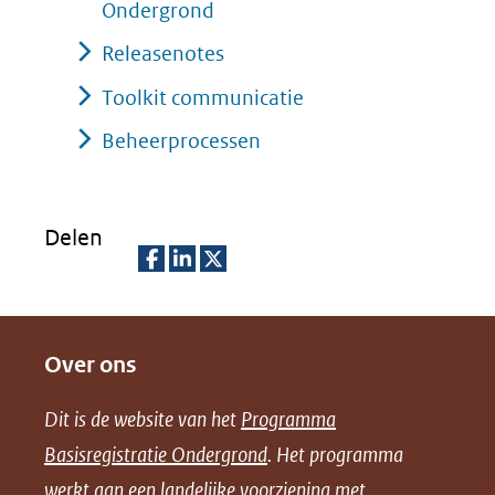
Ondergrond
Releasenotes
Toolkit communicatie
Beheerprocessen
Delen
D
D
D
e
e
e
Over ons
l
l
l
e
e
e
Dit is de website van het
Programma
n
n
n
Basisregistratie Ondergrond
. Het programma
o
o
o
werkt aan een landelijke voorziening met