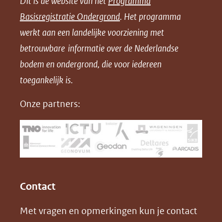
Dit is de website van het
Programma
n
n
n
l
Basisregistratie Ondergrond
. Het programma
o
o
o
o
werkt aan een landelijke voorziening met
p
p
p
a
betrouwbare informatie over de Nederlandse
F
L
X
d
bodem en ondergrond, die voor iedereen
(opent
a
i
P
in
toegankelijk is.
c
n
D
nieuw
e
k
F
Onze partners:
venster)
b
e
(verwijst
o
d
naar
o
I
een
k
n
(opent
(opent
andere
in
in
website)
Contact
nieuw
nieuw
Met vragen en opmerkingen kun je contact
venster)
venster)