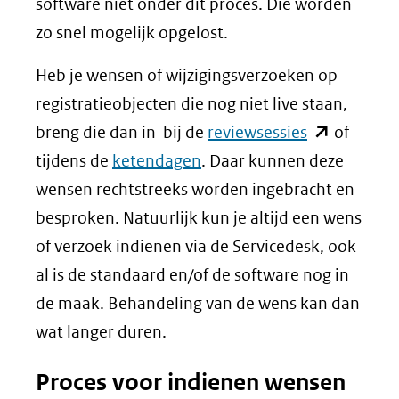
software niet onder dit proces. Die worden
zo snel mogelijk opgelost.
Heb je wensen of wijzigingsverzoeken op
registratieobjecten die nog niet live staan,
(opent
breng die dan in bij de
reviewsessies
of
in
tijdens de
ketendagen
. Daar kunnen deze
nieuw
wensen rechtstreeks worden ingebracht en
venster)
besproken. Natuurlijk kun je altijd een wens
(verwijst
of verzoek indienen via de Servicedesk, ook
naar
al is de standaard en/of de software nog in
een
de maak. Behandeling van de wens kan dan
andere
wat langer duren.
website)
Proces voor indienen wensen