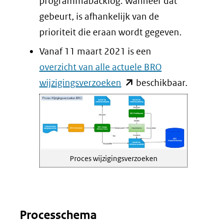
programmabacklog. Wanneer dat
gebeurt, is afhankelijk van de
prioriteit die eraan wordt gegeven.
Vanaf 11 maart 2021 is een
overzicht van alle actuele BRO
(opent
wijzigingsverzoeken
beschikbaar.
in
nieuw
venster)
(verwijst
Proces wijzigingsverzoeken
naar
een
andere
website)
Processchema