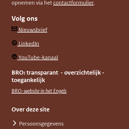
opnemen via het
contactformulier
.
(verwijst
(verwijst
naar
naar
Volg ons
een
een
andere
andere
(opent
Nieuwsbrief
website)
website)
in
(opent
LinkedIn
nieuw
in
venster)
(opent
YouTube-kanaal
nieuw
(verwijst
in
venster)
BRO: transparant - overzichtelijk -
naar
nieuw
toegankelijk
(verwijst
een
venster)
naar
(opent
BRO-website in het Engels
andere
(verwijst
een
in
website)
naar
andere
nieuw
Over deze site
een
website)
venster)
andere
Persoonsgegevens
(verwijst