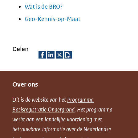
Wat is de BRO?
Geo-Kennis-op-Maat
Delen
D
D
D
D
e
e
e
o
Over ons
l
l
l
w
e
e
e
n
Dit is de website van het
Programma
n
n
n
l
Basisregistratie Ondergrond
. Het programma
o
o
o
o
werkt aan een landelijke voorziening met
p
p
p
a
betrouwbare informatie over de Nederlandse
F
L
X
d