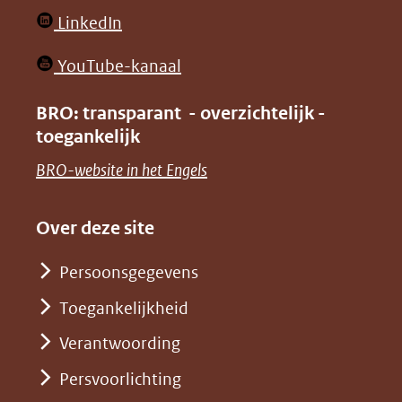
website)
website)
in
(opent
LinkedIn
nieuw
in
venster)
(opent
YouTube-kanaal
nieuw
(verwijst
in
venster)
BRO: transparant - overzichtelijk -
naar
nieuw
toegankelijk
(verwijst
een
venster)
naar
(opent
BRO-website in het Engels
andere
(verwijst
een
in
website)
naar
andere
nieuw
Over deze site
een
website)
venster)
andere
Persoonsgegevens
(verwijst
website)
Toegankelijkheid
naar
een
Verantwoording
andere
Persvoorlichting
website)