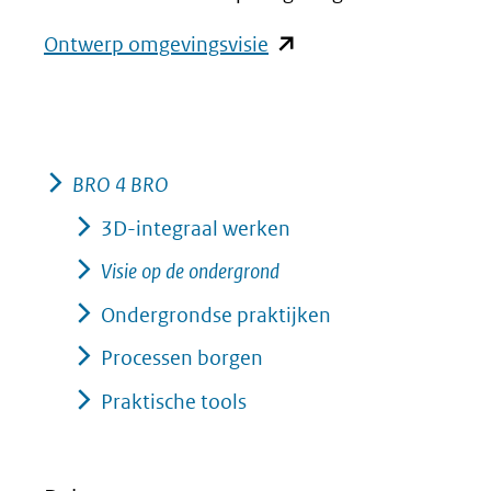
nieuw
een
venster)
andere
(opent
Ontwerp omgevingsvisie
(verwijst
website)
in
naar
nieuw
een
venster)
andere
(verwijst
BRO 4 BRO
website)
naar
3D-integraal werken
een
Visie op de ondergrond
andere
Ondergrondse praktijken
website)
Processen borgen
Praktische tools