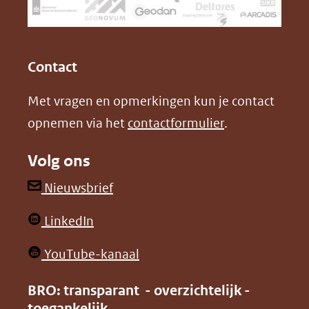
naar
o
I
een
k
n
(opent
(opent
andere
in
in
website)
Contact
nieuw
nieuw
Met vragen en opmerkingen kun je contact
venster)
venster)
opnemen via het
contactformulier
.
(verwijst
(verwijst
naar
naar
Volg ons
een
een
andere
andere
(opent
Nieuwsbrief
website)
website)
in
(opent
LinkedIn
nieuw
in
venster)
(opent
YouTube-kanaal
nieuw
(verwijst
in
venster)
BRO: transparant - overzichtelijk -
naar
nieuw
toegankelijk
(verwijst