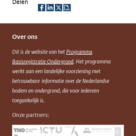
Delen
D
D
D
D
e
e
e
o
Over ons
l
l
l
w
e
e
e
n
Dit is de website van het
Programma
n
n
n
l
Basisregistratie Ondergrond
. Het programma
o
o
o
o
werkt aan een landelijke voorziening met
p
p
p
a
betrouwbare informatie over de Nederlandse
F
L
X
d
bodem en ondergrond, die voor iedereen
(opent
a
i
P
in
toegankelijk is.
c
n
D
nieuw
e
k
F
Onze partners:
venster)
b
e
(verwijst
o
d