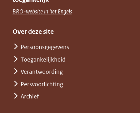
een
venster)
naar
(opent
BRO-website in het Engels
andere
(verwijst
een
in
website)
naar
andere
nieuw
Over deze site
een
website)
venster)
andere
Persoonsgegevens
(verwijst
website)
Toegankelijkheid
naar
een
Verantwoording
andere
Persvoorlichting
website)
Archief