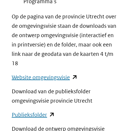
Programma’s
Op de pagina van de provincie Utrecht over
de omgevingsvisie staan de downloads van
de ontwerp omgevingsvisie (interactief en
in printversie) en de folder, maar ook een
link naar de geodata van de kaarten 4 t/m
18
(opent
Website omgevingsvisie
in
Download van de publieksfolder
nieuw
omgevingsvisie provincie Utrecht
venster)
(opent
(verwijst
Publieksfolder
in
naar
Download de ontwerp omgevingsvisie