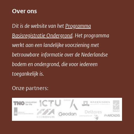
e
e
e
o
Over ons
l
l
l
w
e
e
e
n
Dit is de website van het
Programma
n
n
n
l
Basisregistratie Ondergrond
. Het programma
o
o
o
o
werkt aan een landelijke voorziening met
p
p
p
a
betrouwbare informatie over de Nederlandse
F
L
X
d
bodem en ondergrond, die voor iedereen
(opent
a
i
P
in
toegankelijk is.
c
n
D
nieuw
e
k
F
Onze partners:
venster)
b
e
(verwijst
o
d
naar
o
I
een
k
n
(opent
(opent
andere