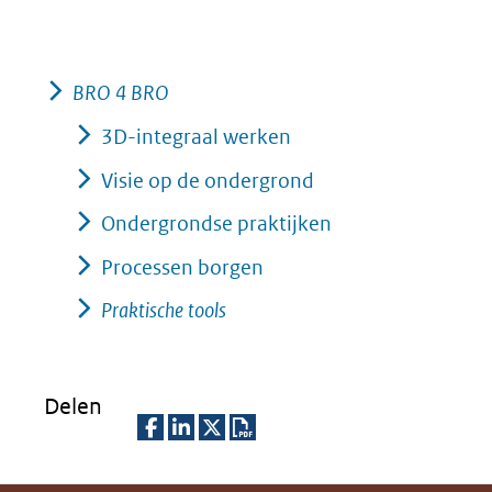
website)
BRO 4 BRO
3D-integraal werken
Visie op de ondergrond
Ondergrondse praktijken
Processen borgen
Praktische tools
Delen
D
D
D
D