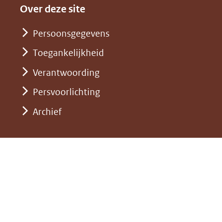
andere
nieuw
Over deze site
een
website)
venster)
andere
Persoonsgegevens
(verwijst
website)
Toegankelijkheid
naar
een
Verantwoording
andere
Persvoorlichting
website)
Archief