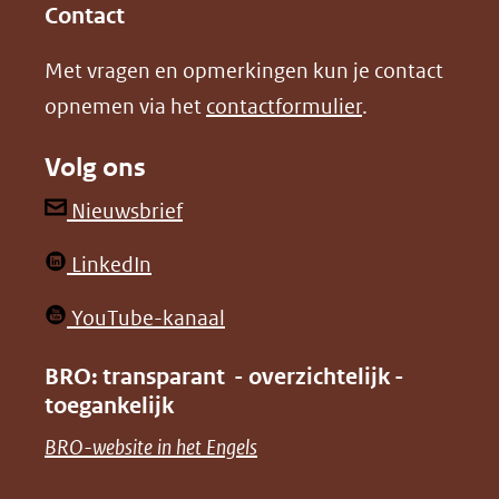
in
in
website)
Contact
nieuw
nieuw
Met vragen en opmerkingen kun je contact
venster)
venster)
opnemen via het
contactformulier
.
(verwijst
(verwijst
naar
naar
Volg ons
een
een
andere
andere
(opent
Nieuwsbrief
website)
website)
in
(opent
LinkedIn
nieuw
in
venster)
(opent
YouTube-kanaal
nieuw
(verwijst
in
venster)
BRO: transparant - overzichtelijk -
naar
nieuw
toegankelijk
(verwijst
een
venster)
naar
(opent
BRO-website in het Engels
andere
(verwijst
een
in
website)
naar