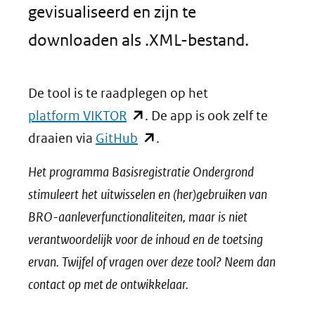
gevisualiseerd en zijn te
downloaden als .XML-bestand.
De tool is te raadplegen op het
(opent
platform VIKTOR
. De app is ook zelf te
in
(opent
draaien via
GitHub
.
nieuw
in
Het programma Basisregistratie Ondergrond
venster)
nieuw
stimuleert het uitwisselen en (her)gebruiken van
(verwijst
venster)
BRO-aanleverfunctionaliteiten, maar is niet
naar
(verwijst
verantwoordelijk voor de inhoud en de toetsing
een
naar
ervan. Twijfel of vragen over deze tool? Neem dan
andere
een
contact op met de ontwikkelaar.
website)
andere