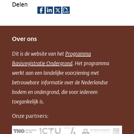
Delen
D
D
D
D
e
e
e
o
Over ons
l
l
l
w
e
e
e
n
Dit is de website van het
Programma
n
n
n
l
Basisregistratie Ondergrond
. Het programma
o
o
o
o
werkt aan een landelijke voorziening met
p
p
p
a
betrouwbare informatie over de Nederlandse
F
L
X
d
bodem en ondergrond, die voor iedereen
(opent
a
i
P
in
toegankelijk is.
c
n
D
nieuw
e
k
F
Onze partners:
venster)
b
e
(verwijst
o
d