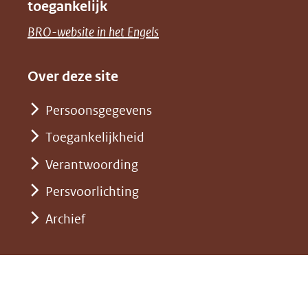
toegankelijk
(verwijst
een
venster)
naar
(opent
BRO-website in het Engels
andere
(verwijst
een
in
website)
naar
andere
nieuw
Over deze site
een
website)
venster)
andere
Persoonsgegevens
(verwijst
website)
Toegankelijkheid
naar
een
Verantwoording
andere
Persvoorlichting
website)
Archief