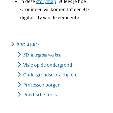
(opent
In deze
storymap
lees je hoe
in
Groningen wil komen tot een 3D
nieuw
digital city van de gemeente.
venster)
(verwijst
naar
BRO 4 BRO
een
3D-integraal werken
andere
Visie op de ondergrond
website)
Ondergrondse praktijken
Processen borgen
Praktische tools