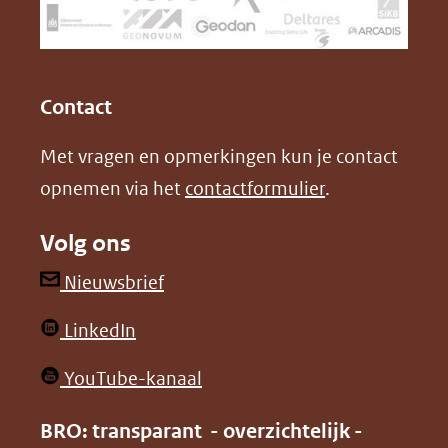
naar
o
I
een
k
n
(opent
(opent
andere
in
in
website)
Contact
nieuw
nieuw
Met vragen en opmerkingen kun je contact
venster)
venster)
opnemen via het
contactformulier
.
(verwijst
(verwijst
naar
naar
Volg ons
een
een
andere
andere
(opent
Nieuwsbrief
website)
website)
in
(opent
LinkedIn
nieuw
in
venster)
(opent
YouTube-kanaal
nieuw
(verwijst
in
venster)
BRO: transparant - overzichtelijk -
naar
nieuw