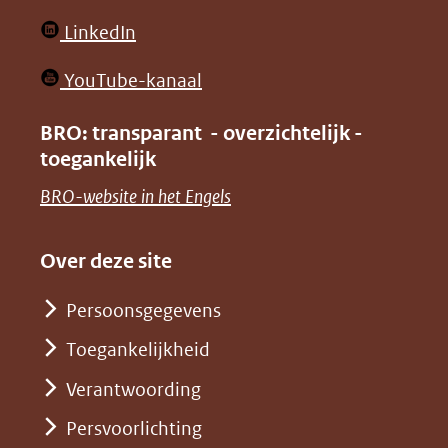
website)
website)
in
(opent
LinkedIn
nieuw
in
venster)
(opent
YouTube-kanaal
nieuw
(verwijst
in
venster)
BRO: transparant - overzichtelijk -
naar
nieuw
toegankelijk
(verwijst
een
venster)
naar
(opent
BRO-website in het Engels
andere
(verwijst
een
in
website)
naar
andere
nieuw
Over deze site
een
website)
venster)
andere
Persoonsgegevens
(verwijst
website)
Toegankelijkheid
naar
een
Verantwoording
andere
Persvoorlichting