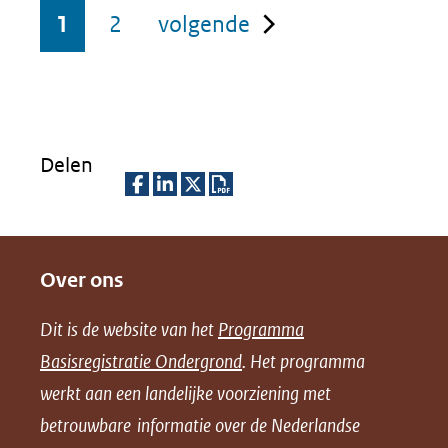
pagina
1
2
volgende
Delen
D
D
D
D
e
e
e
o
Over ons
l
l
l
w
e
e
e
n
Dit is de website van het
Programma
n
n
n
l
Basisregistratie Ondergrond
. Het programma
o
o
o
o
werkt aan een landelijke voorziening met
p
p
p
a
betrouwbare informatie over de Nederlandse
F
L
X
d