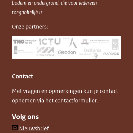
bodem en ondergrond, die voor iedereen
(opent
a
i
P
in
toegankelijk is.
c
n
D
nieuw
e
k
F
Onze partners:
venster)
b
e
(verwijst
o
d
naar
o
I
een
k
n
(opent
(opent
andere
in
in
website)
Contact
nieuw
nieuw
Met vragen en opmerkingen kun je contact
venster)
venster)
opnemen via het
contactformulier
.
(verwijst
(verwijst
naar
naar
Volg ons
een
een
andere
andere
(opent
Nieuwsbrief