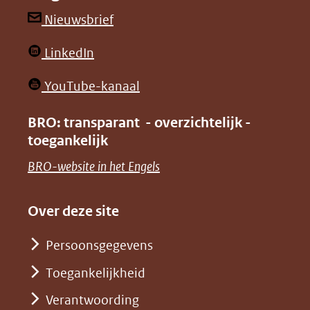
andere
andere
(opent
Nieuwsbrief
website)
website)
in
(opent
LinkedIn
nieuw
in
venster)
(opent
YouTube-kanaal
nieuw
(verwijst
in
venster)
BRO: transparant - overzichtelijk -
naar
nieuw
toegankelijk
(verwijst
een
venster)
naar
(opent
BRO-website in het Engels
andere
(verwijst
een
in
website)
naar
andere
nieuw
Over deze site
een
website)
venster)
andere
Persoonsgegevens
(verwijst
website)
Toegankelijkheid
naar
een
Verantwoording