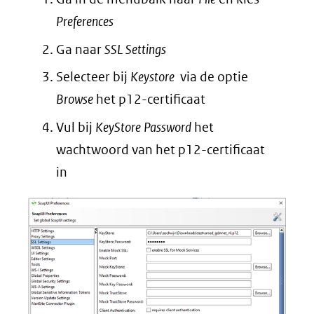
naar
Preferences
een
Ga naar
SSL Settings
andere
website)
Selecteer bij
Keystore
via de optie
Browse
het p12-certificaat
Vul bij
KeyStore Password
het
wachtwoord van het p12-certificaat
in