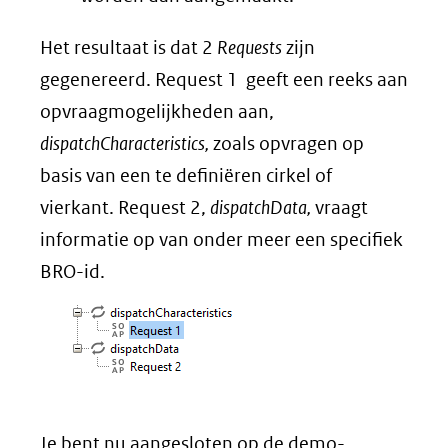
venster)
Het resultaat is dat 2
Requests
zijn
(verwijst
gegenereerd.
Request 1 geeft een reeks aan
naar
opvraagmogelijkheden aan,
een
dispatchCharacteristics,
zoals opvragen op
andere
basis van een te definiëren cirkel of
website)
vierkant. Request 2,
dispatchData,
vraagt
informatie op van onder meer een specifiek
BRO-id.
Je bent nu aangesloten op de demo-