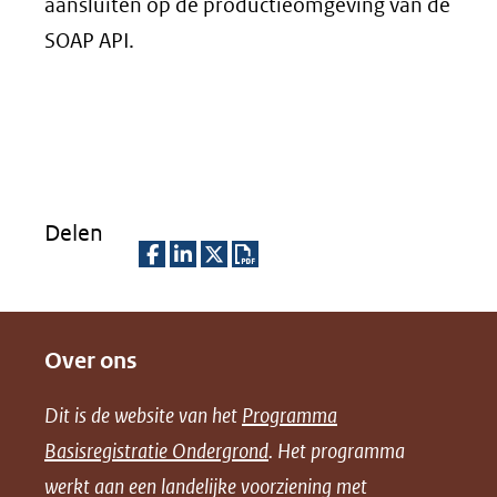
aansluiten op de productieomgeving van de
SOAP API.
Delen
D
D
D
D
e
e
e
o
Over ons
l
l
l
w
e
e
e
n
Dit is de website van het
Programma
n
n
n
l
Basisregistratie Ondergrond
. Het programma
o
o
o
o
werkt aan een landelijke voorziening met
p
p
p
a