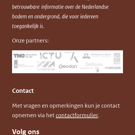
betrouwbare informatie over de Nederlandse
F
L
X
d
bodem en ondergrond, die voor iedereen
(opent
a
i
P
in
toegankelijk is.
c
n
D
nieuw
e
k
F
Onze partners:
venster)
b
e
(verwijst
o
d
naar
o
I
een
k
n
(opent
(opent
andere
in
in
website)
Contact
nieuw
nieuw
Met vragen en opmerkingen kun je contact
venster)
venster)
opnemen via het
contactformulier
.
(verwijst
(verwijst
naar
naar
Volg ons
een
een