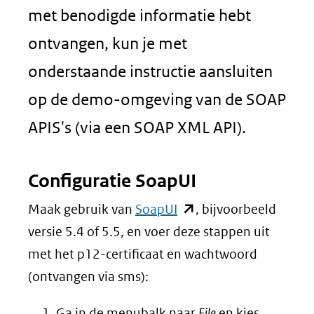
met benodigde informatie hebt
ontvangen, kun je met
onderstaande instructie aansluiten
op de demo-omgeving van de SOAP
APIS's (via een SOAP XML API).
Configuratie SoapUI
(opent
Maak gebruik van
SoapUI
, bijvoorbeeld
in
versie 5.4 of 5.5, en voer deze stappen uit
nieuw
met het p12-certificaat en wachtwoord
venster)
(ontvangen via sms):
(verwijst
Ga in de menubalk naar
File
en kies