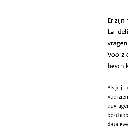
geweigerd.
Er zij
Landeli
vragen.
Voorzi
beschik
Als je j
Voorzien
opvragen
beschikb
dataleve