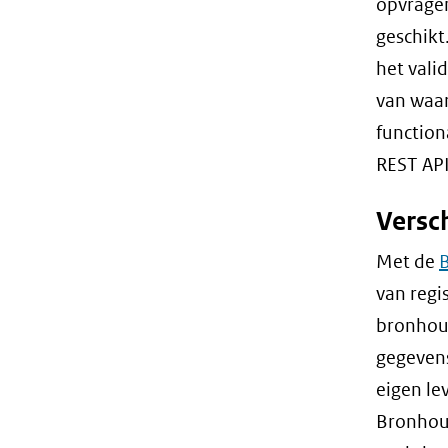
opvragen
geschikt
het vali
van waar
function
REST API
Versc
Met de
B
van regi
bronhoud
gegevens
eigen le
Bronhoud