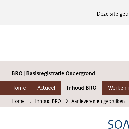
Cookies
Deze site geb
instellen
Hier
kan
het
gebruik
van
cookies
BRO | Basisregistratie Ondergrond
op
Home
Actueel
Inhoud BRO
Werken 
deze
website
Home
Inhoud BRO
Aanleveren en gebruiken
worden
toegestaan
SOA
of