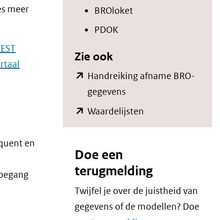
ees meer
BROloket
PDOK
REST
Zie ook
rtaal
Handreiking afname BRO-
(opent
gegevens
in
(opent
Waardelijsten
nieuw
in
venster)
nieuw
equent en
Doe een
(verwijst
venster)
terugmelding
naar
(verwijst
toegang
een
naar
Twijfel je over de juistheid van
andere
een
gegevens of de modellen? Doe
website)