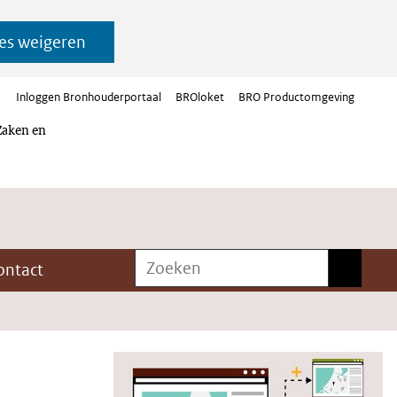
es weigeren
Inloggen Bronhouderportaal
BROloket
BRO Productomgeving
Zaken en
Zoeken
Zoeken
ontact