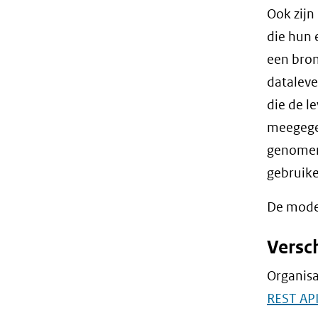
Ook zijn
die hun 
een bron
dataleve
die de l
meegegev
genomen.
gebruike
De model
Versc
Organisa
REST API