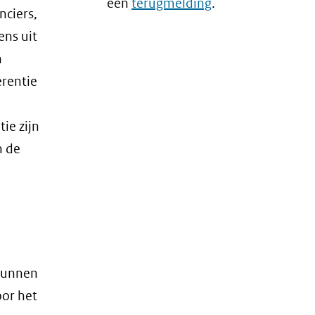
andere
een
terugmelding
.
nciers,
website)
ens uit
n
erentie
ie zijn
n de
 kunnen
oor het