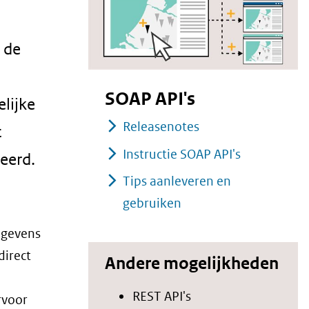
 de
SOAP API's
elijke
Releasenotes
t
Instructie SOAP API's
reerd.
Tips aanleveren en
gebruiken
egevens
direct
Andere mogelijkheden
REST API's
voor