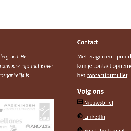
Contact
dergrond
. Het
Met vragen en opmer
trouwbare informatie over
kun je contact opnem
oegankelijk is.
het
contactformulier
.
Volg ons
(opent
Nieuwsbrief
in
(opent
LinkedIn
nieuw
in
venster
(o
YouTube-kanaal