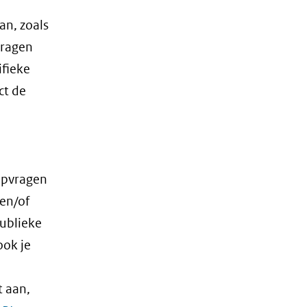
an, zoals
vragen
ifieke
ct de
opvragen
 en/of
publieke
ook je
t aan,