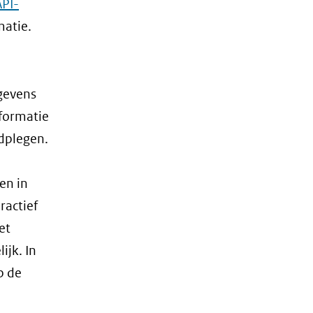
API-
matie.
egevens
nformatie
dplegen.
en in
ractief
et
jk. In
p de