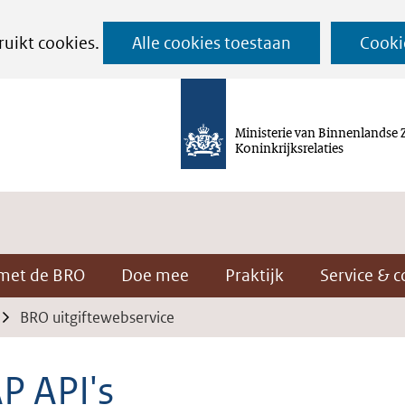
Ga
ruikt cookies.
Alle cookies toestaan
Cooki
naar
de
inhoud
Ministerie van Binnenlandse 
Koninkrijksrelaties
met de BRO
Doe mee
Praktijk
Service & c
BRO uitgiftewebservice
P API's