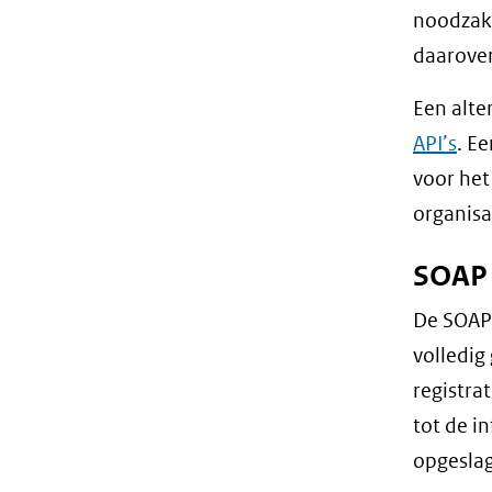
noodzake
daarover
Een alte
API’s
. Ee
voor het
organisa
SOAP 
De SOAP 
volledi
registra
tot de i
opgesla