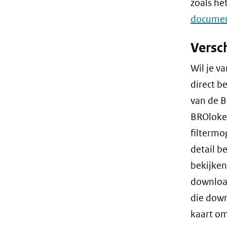
zoals he
documen
Versc
Wil je v
direct b
van de B
BROloket
filtermo
detail b
bekijken
download
die down
kaart om