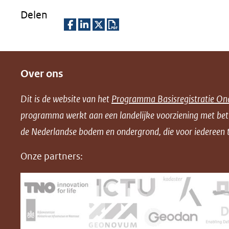
Delen
D
D
D
D
e
e
e
o
Over ons
l
l
l
w
e
e
e
n
Dit is de website van het
Programma Basisregistratie On
n
n
n
l
programma werkt aan een landelijke voorziening met be
o
o
o
o
de Nederlandse bodem en ondergrond, die voor iedereen t
p
p
p
a
F
L
X
d
Onze partners:
(opent
a
i
P
in
c
n
D
nieuw
e
k
F
venster)
b
e
(verwijst
o
d