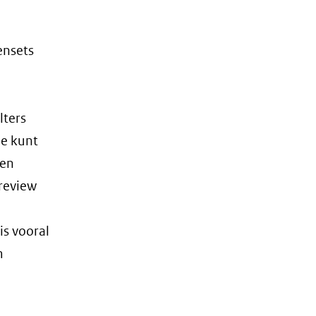
ensets
lters
Je kunt
 en
review
is vooral
m