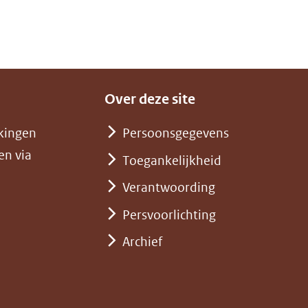
Over deze site
kingen
Persoonsgegevens
en via
Toegankelijkheid
Verantwoording
Persvoorlichting
Archief
)
pent