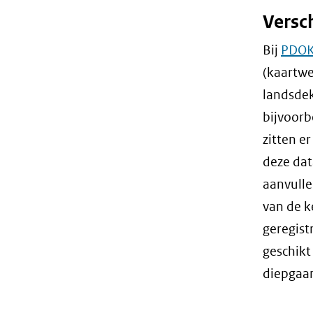
Versc
Bij
PDO
(kaartwe
landsdek
bijvoorb
zitten e
deze dat
aanvulle
van de k
geregist
geschikt
diepgaan