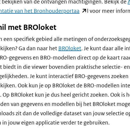
t bekijken van de ontvangen machtigingen. Bekijk de
(opent
tatie van het Bronhouderportaa
l voor meer infor
in
hil met BROloket
nieuw
venster)
an een specifiek gebied alle metingen of onderzoeksg
(verwijst
ekijken? Ga dan naar het
BROloket
. Je kunt daar alle i
naar
RO-gegevens en BRO-modellen direct op de kaart raa
een
 biedt in die viewer bovendien praktische selectie- en
andere
gelijkheden. Je kunt interactief BRO-gegevens zoeken 
website)
ekijken. Ook kun je op BROloket de BRO-modellen inte
. Op BROloket kun je dus heel gericht zoeken. Ook is h
en van gegevens en modellen bij het BROloket mogeli
loads zit dan de volledige dataset van jouw selectie o
 in jouw eigen applicatie verder te gebruiken.