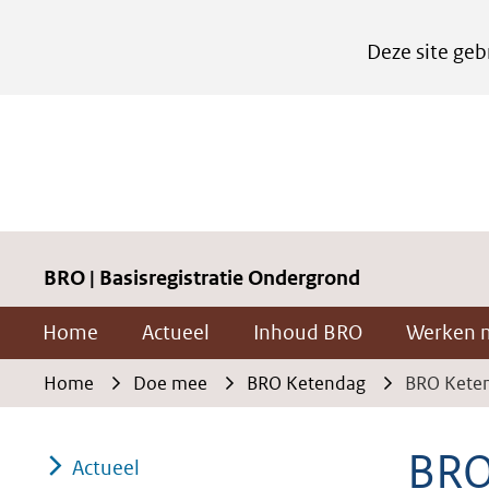
Cookies
Deze site geb
instellen
Hier
kan
het
gebruik
van
cookies
BRO | Basisregistratie Ondergrond
op
Home
Actueel
Inhoud BRO
Werken 
deze
website
Home
Doe mee
BRO Ketendag
BRO Keten
worden
toegestaan
BRO
Actueel
of