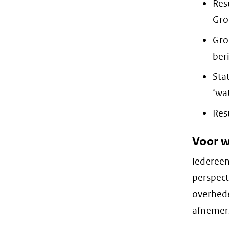
Res
Gro
Gro
ber
Sta
‘wa
Res
Voor w
Iedereen
perspect
overhede
afnemers