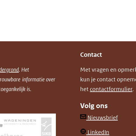
Contact
dergrond
. Het
Met vragen en opmer
trouwbare informatie over
kun je contact opnem
oegankelijk is.
het
contactformulier
.
Volg ons
(opent
Nieuwsbrief
in
(opent
LinkedIn