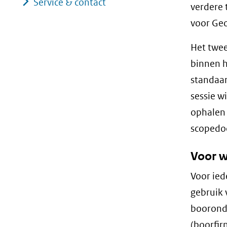
Service & contact
verdere 
voor Ge
Het twee
binnen 
standaar
sessie w
ophalen 
scopedo
Voor w
Voor ied
gebruik 
boorond
(boorfir