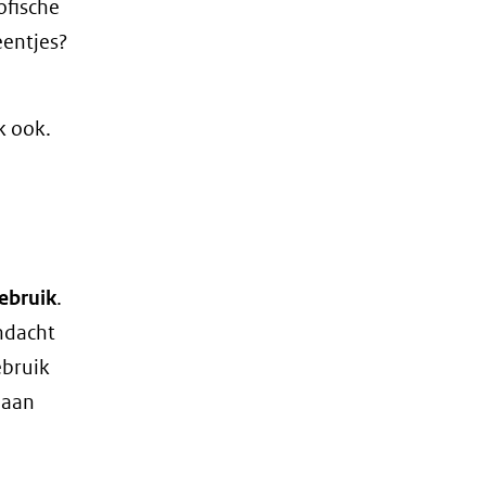
ofische
eentjes?
k ook.
ebruik
.
ndacht
ebruik
 aan