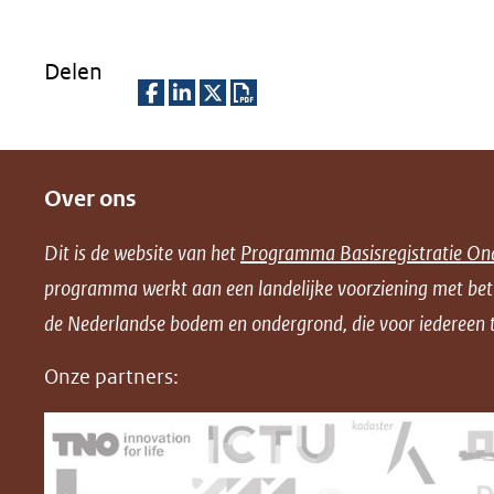
Delen
D
D
D
D
e
e
e
o
Over ons
l
l
l
w
e
e
e
n
Dit is de website van het
Programma Basisregistratie On
n
n
n
l
programma werkt aan een landelijke voorziening met be
o
o
o
o
de Nederlandse bodem en ondergrond, die voor iedereen t
p
p
p
a
F
L
X
d
Onze partners:
(opent
a
i
P
in
c
n
D
nieuw
e
k
F