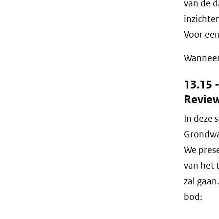
van de d
inzichte
Voor een
Wanneer 
13.15 
Revie
In deze 
Grondwa
We prese
van het 
zal gaa
bod: