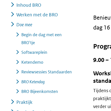
Inhoud BRO
geweigerd.
Werken met de BRO
Benieu
Doe mee
dag 16
Begin de dag met een
BRO'tje
Prog
Softwareplein
9.00 –
Ketendemo
Reviewsessies Standaarden
Worksh
standa
BRO Ketendag
Tijdens 
BRO Bijeenkomsten
praktij
Praktijk
verder u