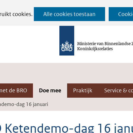
Ga
ruikt cookies.
Alle cookies toestaan
Cooki
naar
de
inhoud
Ministerie van Binnenlandse 
Koninkrijksrelaties
met de BRO
Doe mee
Praktijk
Service & c
demo-dag 16 januari
 Ketendemo-dag 16 jan