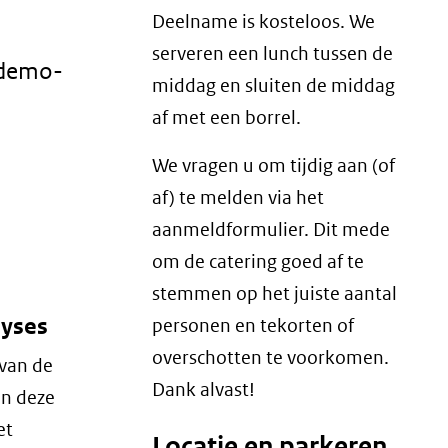
Deelname is kosteloos. We
serveren een lunch tussen de
ndemo-
middag en sluiten de middag
af met een borrel.
We vragen u om tijdig aan (of
af) te melden via het
aanmeldformulier. Dit mede
om de catering goed af te
stemmen op het juiste aantal
lyses
personen en tekorten of
overschotten te voorkomen.
 van de
Dank alvast!
en deze
et
Locatie en parkeren