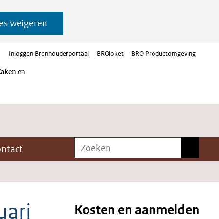
es weigeren
Inloggen Bronhouderportaal
BROloket
BRO Productomgeving
Zaken en
Zoeken
Zoeken
ontact
uari
Kosten en aanmelden