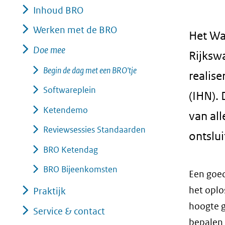
Inhoud BRO
geweigerd.
Werken met de BRO
Het Wa
Doe mee
Rijksw
Begin de dag met een BRO'tje
realis
Softwareplein
(IHN).
Ketendemo
van al
Reviewsessies Standaarden
ontslui
BRO Ketendag
BRO Bijeenkomsten
Een goed
het oplo
Praktijk
hoogte g
Service & contact
bepalen 