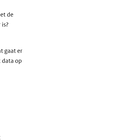
et de
 is?
t gaat er
t data op
t