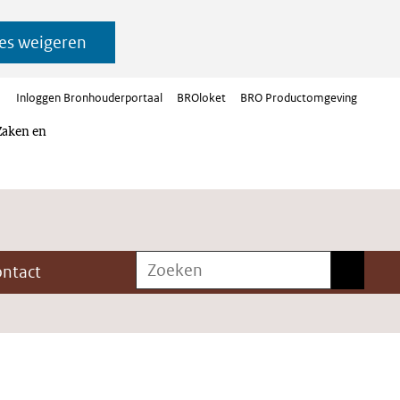
es weigeren
Inloggen Bronhouderportaal
BROloket
BRO Productomgeving
Zaken en
Zoeken
Zoeken
ontact