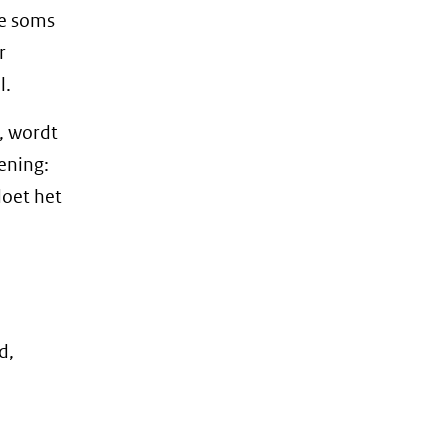
ze soms
r
l.
, wordt
ening:
doet het
d,