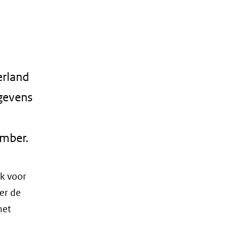
erland
egevens
ember.
jk voor
er de
het