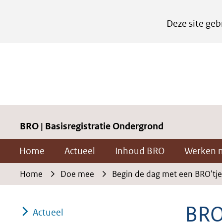
Cookies
Deze site geb
instellen
Hier
kan
het
gebruik
van
cookies
BRO | Basisregistratie Ondergrond
op
Home
Actueel
Inhoud BRO
Werken 
deze
website
Home
Doe mee
Begin de dag met een BRO'tje
worden
toegestaan
BRO
Actueel
of