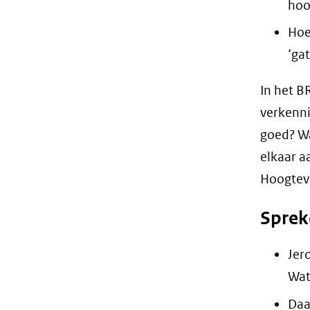
hoo
Hoe
‘ga
In het B
verkenni
goed? Wa
elkaar a
Hoogtevo
Sprek
Jer
Wat
Daa