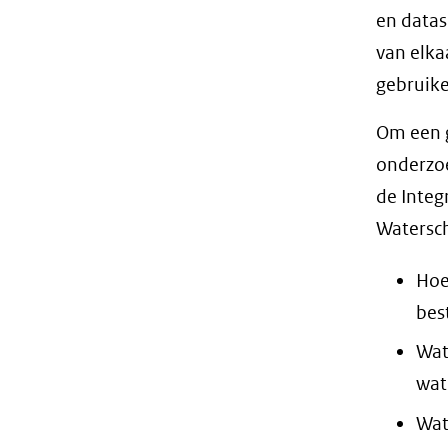
en datas
van elka
gebruike
Om een g
onderzoe
de Integ
Watersch
Hoe
bes
Wat
wat
Wat