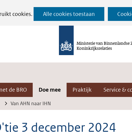
Ga
ruikt cookies.
Alle cookies toestaan
Cooki
naar
de
inhoud
Ministerie van Binnenlandse 
Koninkrijksrelaties
met de BRO
Doe mee
Praktijk
Service & c
Van AHN naar IHN
'tje 3 december 2024