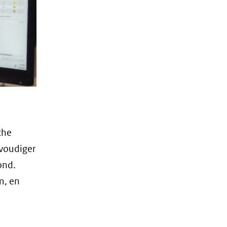
che
nvoudiger
ond.
m, en