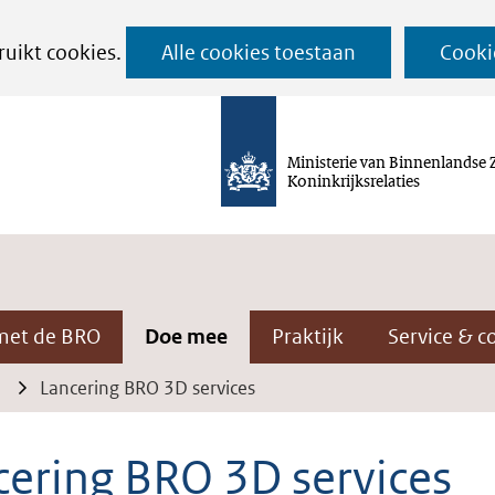
Ga
ruikt cookies.
Alle cookies toestaan
Cooki
naar
de
inhoud
Ministerie van Binnenlandse 
Koninkrijksrelaties
met de BRO
Doe mee
Praktijk
Service & c
Lancering BRO 3D services
cering BRO 3D services