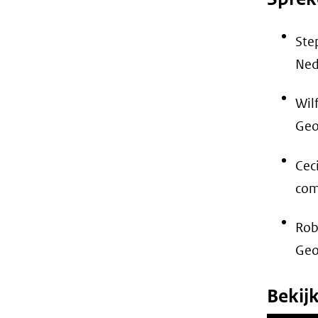
Ste
Ned
Wil
Geo
Cec
com
Rob
Geo
Bekijk