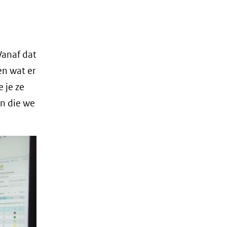
Vanaf dat
en wat er
e je ze
n die we