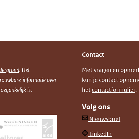
Contact
dergrond
. Het
Met vragen en opmer
trouwbare informatie over
kun je contact opnem
oegankelijk is.
het
contactformulier
.
Volg ons
(opent
Nieuwsbrief
in
(opent
LinkedIn
nieuw