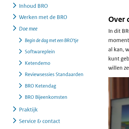
Inhoud BRO
geweigerd.
Werken met de BRO
Over d
Doe mee
In dit B
moment k
Begin de dag met een BRO'tje
al kan, w
Softwareplein
kunt geb
Ketendemo
willen ze
Reviewsessies Standaarden
BRO Ketendag
BRO Bijeenkomsten
Praktijk
Service & contact