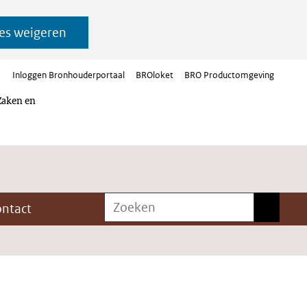
es weigeren
Inloggen Bronhouderportaal
BROloket
BRO Productomgeving
Zaken en
Zoeken
Zoeken
ontact