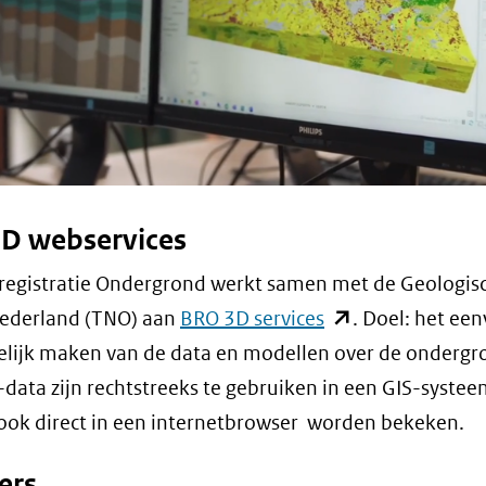
D webservices
registratie Ondergrond werkt samen met de Geologis
(opent
Nederland (TNO) aan
BRO 3D services
. Doel: het ee
in
lijk maken van de data en modellen over de ondergr
nieuw
data zijn rechtstreeks te gebruiken in een GIS-systee
venster)
ok direct in een internetbrowser worden bekeken.
(verwijst
ers