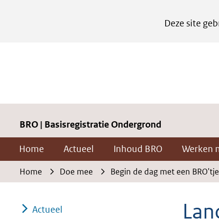
Cookies
Deze site geb
instellen
Hier
kan
het
gebruik
van
cookies
BRO | Basisregistratie Ondergrond
op
Home
Actueel
Inhoud BRO
Werken 
deze
website
Home
Doe mee
Begin de dag met een BRO'tje
worden
toegestaan
Lan
Actueel
of