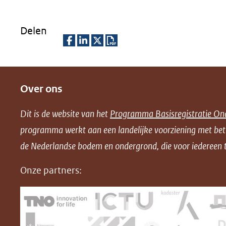
Delen
D
D
D
D
e
e
e
o
Over ons
l
l
l
w
e
e
e
n
Dit is de website van het
Programma Basisregistratie On
n
n
n
l
programma werkt aan een landelijke voorziening met be
o
o
o
o
de Nederlandse bodem en ondergrond, die voor iedereen t
p
p
p
a
F
L
X
d
Onze partners:
(opent
a
i
P
in
c
n
D
nieuw
e
k
F
venster)
b
e