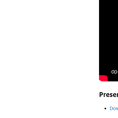
Prese
Dow