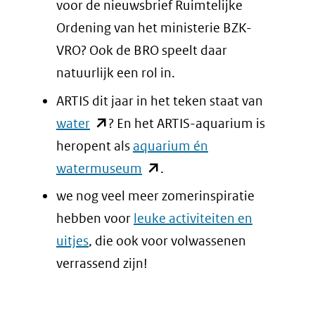
in
voor de nieuwsbrief Ruimtelijke
nieuw
Ordening van het ministerie BZK-
venster)
VRO? Ook de BRO speelt daar
(verwijst
natuurlijk een rol in.
naar
ARTIS dit jaar in het teken staat van
een
(opent
water
? En het ARTIS-aquarium is
andere
in
heropent als
aquarium én
website)
nieuw
(opent
watermuseum
.
venster)
in
we nog veel meer zomerinspiratie
(verwijst
nieuw
hebben voor
leuke activiteiten en
naar
venster)
uitjes
, die ook voor volwassenen
een
(verwijst
verrassend zijn!
andere
naar
website)
een