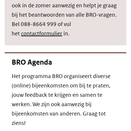
in
ook in de zomer aanwezig en helpt je graag
nieuw
bij het beantwoorden van alle BRO-vragen.
venster)
Bel 088-8664 999 of vul
(verwijst
het
contactformulier
in.
naar
een
BRO Agenda
andere
website)
Het programma BRO organiseert diverse
(online) bijeenkomsten om bij te praten,
jouw feedback te krijgen en samen te
werken. We zijn ook aanwezig bij
bijeenkomsten van anderen. Graag tot
ziens!