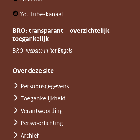
nieuw
in
venster)
(opent
YouTube-kanaal
nieuw
(verwijst
in
venster)
BRO: transparant - overzichtelijk -
naar
nieuw
toegankelijk
(verwijst
een
venster)
naar
(opent
BRO-website in het Engels
andere
(verwijst
een
in
website)
naar
andere
nieuw
Over deze site
een
website)
venster)
andere
Persoonsgegevens
(verwijst
website)
Toegankelijkheid
naar
een
Verantwoording
andere
Persvoorlichting
website)
Archief