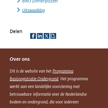
BRO Zomerpuzzel
Uitzwaaiblog
Delen
D
D
D
D
e
e
e
o
Over ons
l
l
l
w
e
e
e
n
Dit is de website van het
Programma
n
n
n
l
Basisregistratie Ondergrond
. Het programma
o
o
o
o
werkt aan een landelijke voorziening met
p
p
p
a
betrouwbare informatie over de Nederlandse
F
L
X
d
bodem en ondergrond, die voor iedereen
(opent
a
i
P