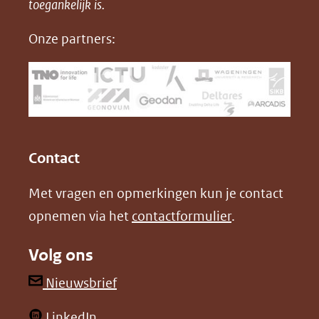
in
toegankelijk is.
c
n
D
nieuw
e
k
F
Onze partners:
venster)
b
e
(verwijst
o
d
naar
o
I
een
k
n
(opent
(opent
andere
in
in
website)
Contact
nieuw
nieuw
Met vragen en opmerkingen kun je contact
venster)
venster)
opnemen via het
contactformulier
.
(verwijst
(verwijst
naar
naar
Volg ons
een
een
andere
andere
(opent
Nieuwsbrief
website)
website)
in
(opent
LinkedIn