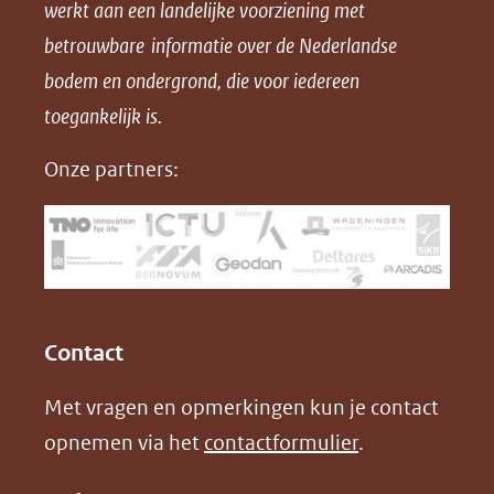
werkt aan een landelijke voorziening met
p
p
p
a
betrouwbare informatie over de Nederlandse
F
L
X
d
bodem en ondergrond, die voor iedereen
(opent
a
i
P
in
toegankelijk is.
c
n
D
nieuw
e
k
F
Onze partners:
venster)
b
e
(verwijst
o
d
naar
o
I
een
k
n
(opent
(opent
andere
in
in
website)
Contact
nieuw
nieuw
Met vragen en opmerkingen kun je contact
venster)
venster)
opnemen via het
contactformulier
.
(verwijst
(verwijst
naar
naar