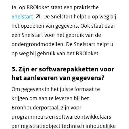
Ja, op BROloket staat een praktische
website)
(opent
Snelstart
. De Snelstart helpt u op weg bij
in
het opzoeken van gegevens. Ook staat daar
nieuw
een Snelstart voor het gebruik van de
venster)
ondergrondmodellen. De Snelstart helpt u
(verwijst
op weg bij gebruik van het BROloket.
naar
3. Zijn er softwarepakketten voor
een
het aanleveren van gegevens?
andere
Om gegevens in het juiste formaat te
website)
krijgen om aan te leveren bij het
Bronhouderportaal, zijn voor
programmeurs en softwareontwikkelaars
per registratieobject technisch inhoudelijke