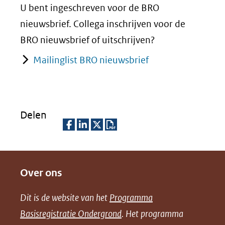
U bent ingeschreven voor de BRO
nieuwsbrief. Collega inschrijven voor de
BRO nieuwsbrief of uitschrijven?
Mailinglist BRO nieuwsbrief
Delen
D
D
D
D
e
e
e
o
Over ons
l
l
l
w
e
e
e
n
Dit is de website van het
Programma
n
n
n
l
Basisregistratie Ondergrond
. Het programma
o
o
o
o