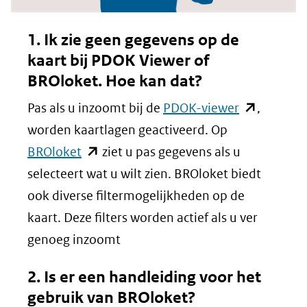
1. Ik zie geen gegevens op de
kaart bij PDOK Viewer of
BROloket. Hoe kan dat?
(opent
Pas als u inzoomt bij de
PDOK-viewer
,
in
worden kaartlagen geactiveerd. Op
(opent
nieuw
BROloket
ziet u pas gegevens als u
in
venster)
selecteert wat u wilt zien. BROloket biedt
nieuw
(verwijst
ook diverse filtermogelijkheden op de
venster)
naar
kaart. Deze filters worden actief als u ver
(verwijst
een
genoeg inzoomt
naar
andere
2. Is er een handleiding voor het
een
website)
gebruik van BROloket?
andere