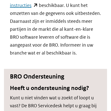
(opent
instructies
beschikbaar. U kunt het
in
omzetten van de gegevens ook uitbesteden.
nieuw
Daarnaast zijn er inmiddels steeds meer
venster)
partijen in de markt die al kant-en-klare
(verwijst
BRO software leveren of software die is
naar
aangepast voor de BRO. Informeer in uw
een
branche wat er al beschikbaar is.
andere
website)
BRO Ondersteuning
Heeft u ondersteuning nodig?
Kunt u niet vinden wat u zoekt of loopt u
vast? De BRO Servicedesk helpt u graag bij