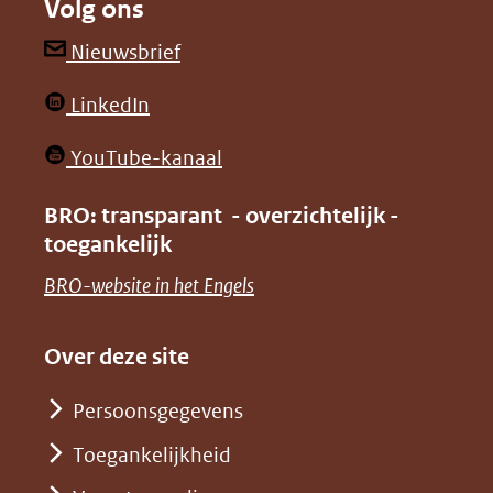
Volg ons
een
een
andere
andere
(opent
Nieuwsbrief
website)
website)
in
(opent
LinkedIn
nieuw
in
venster)
(opent
YouTube-kanaal
nieuw
(verwijst
in
venster)
BRO: transparant - overzichtelijk -
naar
nieuw
toegankelijk
(verwijst
een
venster)
naar
(opent
BRO-website in het Engels
andere
(verwijst
een
in
website)
naar
andere
nieuw
Over deze site
een
website)
venster)
andere
Persoonsgegevens
(verwijst
website)
Toegankelijkheid
naar