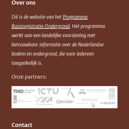
Over ons
l
l
l
w
e
e
e
n
Dit is de website van het
Programma
n
n
n
l
Basisregistratie Ondergrond
. Het programma
o
o
o
o
werkt aan een landelijke voorziening met
p
p
p
a
betrouwbare informatie over de Nederlandse
F
L
X
d
bodem en ondergrond, die voor iedereen
(opent
a
i
P
in
toegankelijk is.
c
n
D
nieuw
e
k
F
Onze partners:
venster)
b
e
(verwijst
o
d
naar
o
I
een
k
n
(opent
(opent
andere
in
in
website)
Contact