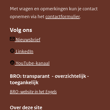
nieuw
nieuw
Met vragen en opmerkingen kun je contact
venster)
venster)
opnemen via het
contactformulier
.
(verwijst
(verwijst
naar
naar
Volg ons
een
een
andere
andere
(opent
Nieuwsbrief
website)
website)
in
(opent
LinkedIn
nieuw
in
venster)
(opent
YouTube-kanaal
nieuw
(verwijst
in
venster)
BRO: transparant - overzichtelijk -
naar
nieuw
toegankelijk
(verwijst
een
venster)
naar
(opent
BRO-website in het Engels
andere
(verwijst
een
in
website)
naar
andere
nieuw
Over deze site