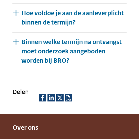
Hoe voldoe je aan de aanleverplicht
binnen de termijn?
Binnen welke termijn na ontvangst
moet onderzoek aangeboden
Uitklappen
worden bij BRO?
Delen
D
D
D
D
e
e
e
o
Over ons
l
l
l
w
e
e
e
n