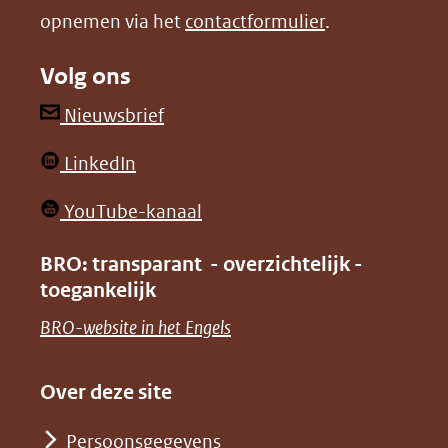
opnemen via het
contactformulier
.
(verwijst
(verwijst
naar
naar
Volg ons
een
een
andere
andere
(opent
Nieuwsbrief
website)
website)
in
(opent
LinkedIn
nieuw
in
venster)
(opent
YouTube-kanaal
nieuw
(verwijst
in
venster)
BRO: transparant - overzichtelijk -
naar
nieuw
toegankelijk
(verwijst
een
venster)
naar
(opent
BRO-website in het Engels
andere
(verwijst
een
in
website)
naar
andere
nieuw
Over deze site
een
website)
venster)
andere
Persoonsgegevens