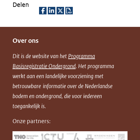
Delen
D
D
D
D
e
e
e
o
Over ons
l
l
l
w
e
e
e
n
Dit is de website van het
Programma
n
n
n
l
Basisregistratie Ondergrond
. Het programma
o
o
o
o
werkt aan een landelijke voorziening met
p
p
p
a
betrouwbare informatie over de Nederlandse
F
L
X
d
bodem en ondergrond, die voor iedereen
(opent
a
i
P
in
toegankelijk is.
c
n
D
nieuw
e
k
F
Onze partners:
venster)
b
e
(verwijst
o
d