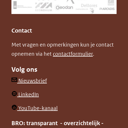
naar
o
I
een
k
n
(opent
(opent
andere
in
in
website)
Contact
nieuw
nieuw
Met vragen en opmerkingen kun je contact
venster)
venster)
opnemen via het
contactformulier
.
(verwijst
(verwijst
naar
naar
Volg ons
een
een
andere
andere
(opent
Nieuwsbrief
website)
website)
in
(opent
LinkedIn
nieuw
in
venster)
(opent
YouTube-kanaal
nieuw
(verwijst
in
venster)
BRO: transparant - overzichtelijk -
naar
nieuw