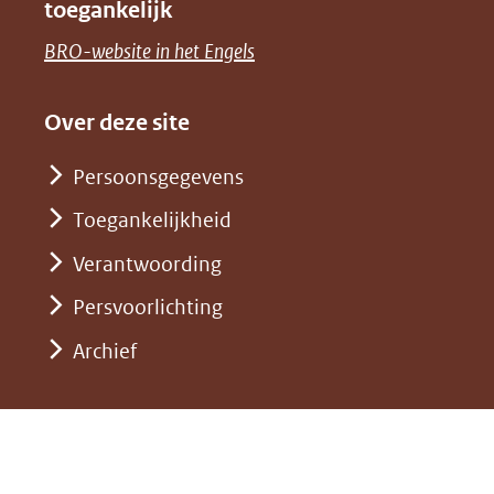
toegankelijk
(verwijst
een
venster)
naar
(opent
BRO-website in het Engels
andere
(verwijst
een
in
website)
naar
andere
nieuw
Over deze site
een
website)
venster)
andere
Persoonsgegevens
(verwijst
website)
Toegankelijkheid
naar
een
Verantwoording
andere
Persvoorlichting
website)
Archief