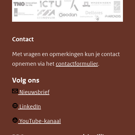
(verwijst
o
d
naar
o
I
een
k
n
(opent
(opent
andere
in
in
website)
Contact
nieuw
nieuw
Met vragen en opmerkingen kun je contact
venster)
venster)
opnemen via het
contactformulier
.
(verwijst
(verwijst
naar
naar
Volg ons
een
een
andere
andere
(opent
Nieuwsbrief
website)
website)
in
(opent
LinkedIn
nieuw
in
venster)
(opent
YouTube-kanaal
nieuw
(verwijst
in