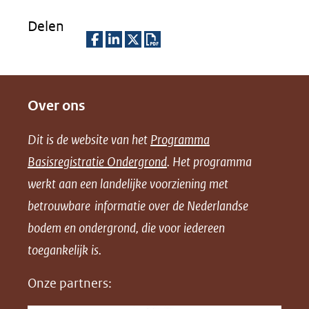
Delen
D
D
D
D
e
e
e
o
Over ons
l
l
l
w
e
e
e
n
Dit is de website van het
Programma
n
n
n
l
Basisregistratie Ondergrond
. Het programma
o
o
o
o
werkt aan een landelijke voorziening met
p
p
p
a
betrouwbare informatie over de Nederlandse
F
L
X
d
bodem en ondergrond, die voor iedereen
(opent
a
i
P
in
toegankelijk is.
c
n
D
nieuw
e
k
F
Onze partners:
venster)
b
e