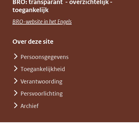
venster)
BRO: transparant - overzichtelijk -
naar
nieuw
toegankelijk
(verwijst
een
venster)
naar
(opent
BRO-website in het Engels
andere
(verwijst
een
in
website)
naar
andere
nieuw
Over deze site
een
website)
venster)
andere
Persoonsgegevens
(verwijst
website)
Toegankelijkheid
naar
een
Verantwoording
andere
Persvoorlichting
website)
Archief