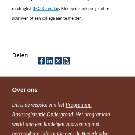
(verwijst
mailinglist
BRO Ketendag
. Klik op de link om je uit te
naar
schrijven of een collega aan te melden.
een
andere
website)
Delen
D
D
D
D
e
e
e
o
Over ons
l
l
l
w
e
e
e
n
Dit is de website van het
Programma
n
n
n
l
Basisregistratie Ondergrond
. Het programma
o
o
o
o
werkt aan een landelijke voorziening met
p
p
p
a
betrouwbare informatie over de Nederlandse
F
L
X
d