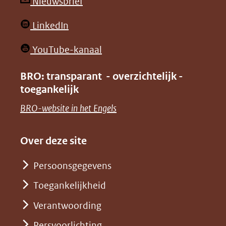
andere
andere
(opent
Nieuwsbrief
website)
website)
in
(opent
LinkedIn
nieuw
in
venster)
(opent
YouTube-kanaal
nieuw
(verwijst
in
venster)
BRO: transparant - overzichtelijk -
naar
nieuw
toegankelijk
(verwijst
een
venster)
naar
(opent
BRO-website in het Engels
andere
(verwijst
een
in
website)
naar
andere
nieuw
Over deze site
een
website)
venster)
andere
Persoonsgegevens
(verwijst
website)
Toegankelijkheid
naar
een
Verantwoording
andere
Persvoorlichting