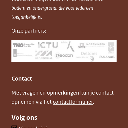
bodem en ondergrond, die voor iedereen
(opent
a
i
P
in
toegankelijk is.
c
n
D
nieuw
e
k
F
Onze partners:
venster)
b
e
(verwijst
o
d
naar
o
I
een
k
n
(opent
(opent
andere
in
in
website)
Contact
nieuw
nieuw
Met vragen en opmerkingen kun je contact
venster)
venster)
opnemen via het
contactformulier
.
(verwijst
(verwijst
naar
naar
Volg ons
een
een