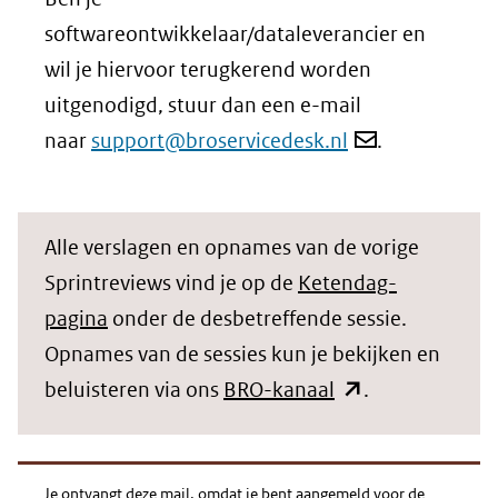
softwareontwikkelaar/dataleverancier en
wil je hiervoor terugkerend worden
uitgenodigd, stuur dan een e-mail
naar
support@broservicedesk.nl
.
Alle verslagen en opnames van de vorige
Sprintreviews vind je op de
Ketendag-
pagina
onder de desbetreffende sessie.
Opnames van de sessies kun je bekijken en
(opent
beluisteren via ons
BRO-kanaal
.
in
nieuw
venster)
Je ontvangt deze mail, omdat je bent aangemeld voor de