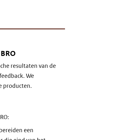
e BRO
che resultaten van de
e feedback. We
e producten.
BRO:
bereiden een