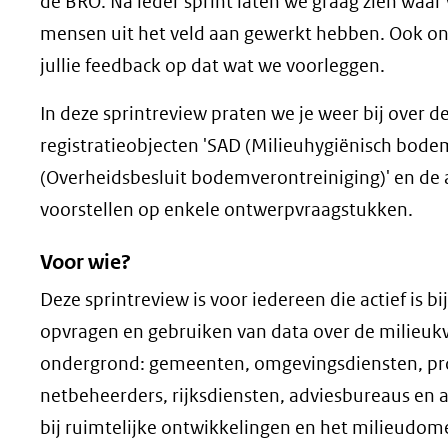
de BRO. Na ieder sprint laten we graag zien waa
mensen uit het veld aan gewerkt hebben. Ook o
jullie feedback op dat wat we voorleggen.
In deze sprintreview praten we je weer bij over 
registratieobjecten 'SAD (Milieuhygiënisch bod
(Overheidsbesluit bodemverontreiniging)' en de
voorstellen op enkele ontwerpvraagstukken.
Voor wie?
Deze sprintreview is voor iedereen die actief is bi
opvragen en gebruiken van data over de milieukw
ondergrond: gemeenten, omgevingsdiensten, pro
netbeheerders, rijksdiensten, adviesbureaus en
bij ruimtelijke ontwikkelingen en het milieudom