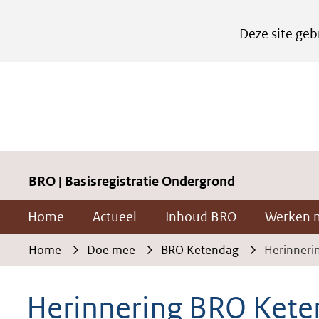
Cookies
Deze site geb
instellen
Hier
kan
het
gebruik
van
cookies
BRO | Basisregistratie Ondergrond
op
Home
Actueel
Inhoud BRO
Werken 
deze
website
Home
Doe mee
BRO Ketendag
Herinneri
worden
toegestaan
Herinnering BRO Kete
of