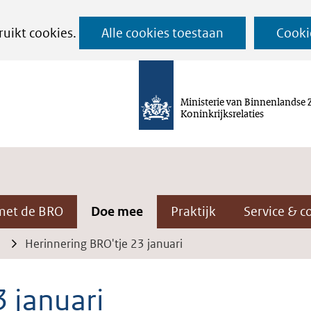
Ga
ruikt cookies.
Alle cookies toestaan
Cooki
naar
de
inhoud
Ministerie van Binnenlandse 
Koninkrijksrelaties
met de BRO
Doe mee
Praktijk
Service & c
Herinnering BRO'tje 23 januari
3 januari