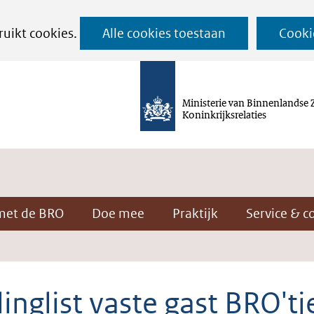
Ga
ruikt cookies.
Alle cookies toestaan
Cooki
naar
de
inhoud
Ministerie van Binnenlandse 
Koninkrijksrelaties
met de BRO
Doe mee
Praktijk
Service & c
inglist vaste gast BRO'tj