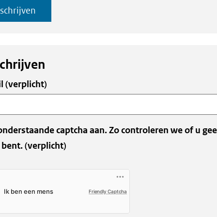
nschrijven
chrijven
l
(verplicht)
ens
onderstaande captcha aan. Zo controleren we of u ge
 bent.
(verplicht)
Friendly Captcha