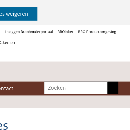
es weigeren
Inloggen Bronhouderportaal
BROloket
BRO Productomgeving
Zaken en
Zoeken
Zoeken
ontact
es