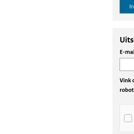
I
Uits
Uw
E-mai
gegev
Vink 
robot