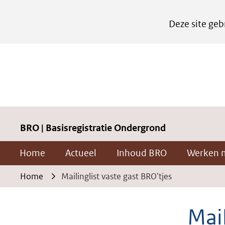
Cookies
Deze site geb
instellen
Hier
kan
het
gebruik
van
cookies
BRO | Basisregistratie Ondergrond
op
Home
Actueel
Inhoud BRO
Werken 
deze
website
Home
Mailinglist vaste gast BRO'tjes
worden
toegestaan
Mail
of