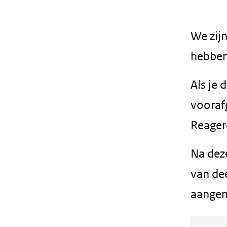
geweigerd.
We zijn
hebben
Als je 
vooraf
Reager
Na deze
van de
aangem