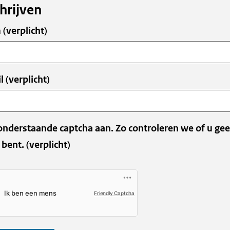
hrijven
m
(verplicht)
ens
l
(verplicht)
onderstaande captcha aan. Zo controleren we of u ge
 bent.
(verplicht)
Friendly Captcha