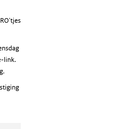
BRO'tjes
oensdag
-link.
g.
stiging