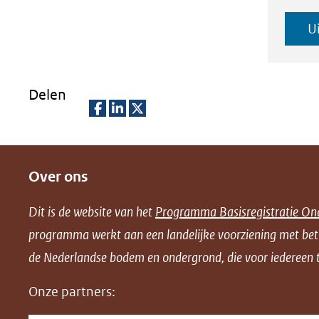
U
Delen
D
D
D
e
e
e
Over ons
l
l
l
e
e
e
Dit is de website van het
Programma Basisregistratie On
n
n
n
programma werkt aan een landelijke voorziening met be
o
o
o
de Nederlandse bodem en ondergrond, die voor iedereen t
p
p
p
F
L
X
Onze partners:
(opent
a
i