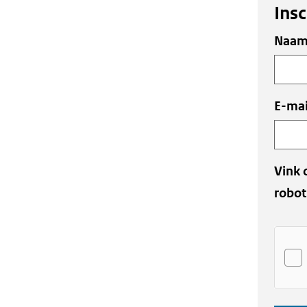
Insc
Uw
Naa
gegev
E-mai
Vink 
robot