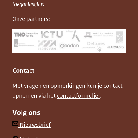
in
toegankelijk is.
c
n
nieuw
e
k
Onze partners:
venster)
b
e
(verwijst
o
d
naar
o
I
een
k
n
(opent
(opent
andere
in
in
website)
Contact
nieuw
nieuw
Met vragen en opmerkingen kun je contact
venster)
venster)
opnemen via het
contactformulier
.
(verwijst
(verwijst
naar
naar
Volg ons
een
een
andere
andere
(opent
Nieuwsbrief
website)
website)
in