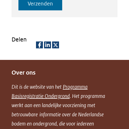
Verzenden
Delen
D
D
D
e
e
e
Over ons
l
l
l
e
e
e
Dit is de website van het
Programma
n
n
n
Basisregistratie Ondergrond
. Het programma
o
o
o
werkt aan een landelijke voorziening met
p
p
p
betrouwbare informatie over de Nederlandse
F
L
X
bodem en ondergrond, die voor iedereen
(opent
a
i