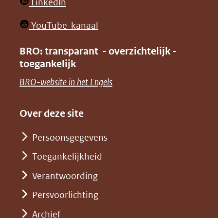
(opent
LinkedIn
nieuw
in
venster)
(opent
YouTube-kanaal
nieuw
(verwijst
in
venster)
BRO: transparant - overzichtelijk -
naar
nieuw
toegankelijk
(verwijst
een
venster)
naar
(opent
BRO-website in het Engels
andere
(verwijst
een
in
website)
naar
andere
nieuw
Over deze site
een
website)
venster)
andere
Persoonsgegevens
(verwijst
website)
Toegankelijkheid
naar
een
Verantwoording
andere
Persvoorlichting
website)
Archief