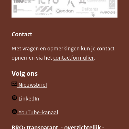
naar
o
I
een
k
n
(opent
(opent
andere
in
in
website)
Contact
nieuw
nieuw
Met vragen en opmerkingen kun je contact
venster)
venster)
opnemen via het
contactformulier
.
(verwijst
(verwijst
naar
naar
Volg ons
een
een
andere
andere
(opent
Nieuwsbrief
website)
website)
in
(opent
LinkedIn
nieuw
in
venster)
(opent
YouTube-kanaal
nieuw
(verwijst
in
venster)
BRO: transparant - overzichtelijk -