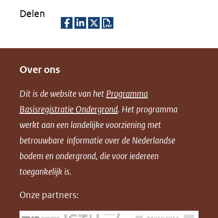
Delen
D
D
D
D
e
e
e
o
Over ons
l
l
l
w
e
e
e
n
Dit is de website van het
Programma
n
n
n
l
Basisregistratie Ondergrond
. Het programma
o
o
o
o
werkt aan een landelijke voorziening met
p
p
p
a
betrouwbare informatie over de Nederlandse
F
L
X
d
bodem en ondergrond, die voor iedereen
(opent
a
i
P
in
toegankelijk is.
c
n
D
nieuw
e
k
F
Onze partners:
venster)
b
e
(verwijst
o
d