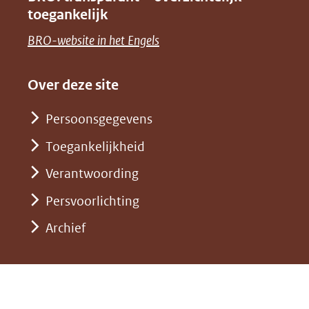
naar
nieuw
toegankelijk
(verwijst
een
venster)
naar
(opent
BRO-website in het Engels
andere
(verwijst
een
in
website)
naar
andere
nieuw
Over deze site
een
website)
venster)
andere
Persoonsgegevens
(verwijst
website)
Toegankelijkheid
naar
een
Verantwoording
andere
Persvoorlichting
website)
Archief