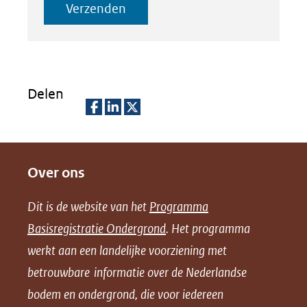
Verzenden
Delen
D
D
D
e
e
e
Over ons
l
l
l
e
e
e
Dit is de website van het
Programma
n
n
n
Basisregistratie Ondergrond
. Het programma
o
o
o
werkt aan een landelijke voorziening met
p
p
p
betrouwbare informatie over de Nederlandse
F
L
X
bodem en ondergrond, die voor iedereen
(opent
a
i