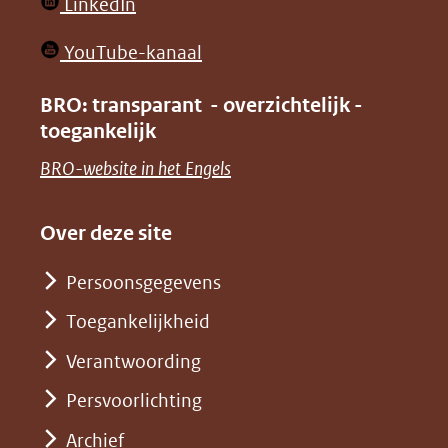
(opent
LinkedIn
nieuw
in
venster)
(opent
YouTube-kanaal
nieuw
(verwijst
in
venster)
BRO: transparant - overzichtelijk -
naar
nieuw
toegankelijk
(verwijst
een
venster)
naar
(opent
BRO-website in het Engels
andere
(verwijst
een
in
website)
naar
andere
nieuw
Over deze site
een
website)
venster)
andere
Persoonsgegevens
(verwijst
website)
Toegankelijkheid
naar
een
Verantwoording
andere
Persvoorlichting
website)
Archief