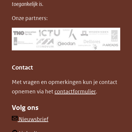
in
toegankelijk is.
c
n
nieuw
e
k
Onze partners:
venster)
b
e
(verwijst
o
d
naar
o
I
een
k
n
(opent
(opent
andere
in
in
website)
Contact
nieuw
nieuw
Met vragen en opmerkingen kun je contact
venster)
venster)
opnemen via het
contactformulier
.
(verwijst
(verwijst
naar
naar
Volg ons
een
een
andere
andere
(opent
Nieuwsbrief
website)
website)
in