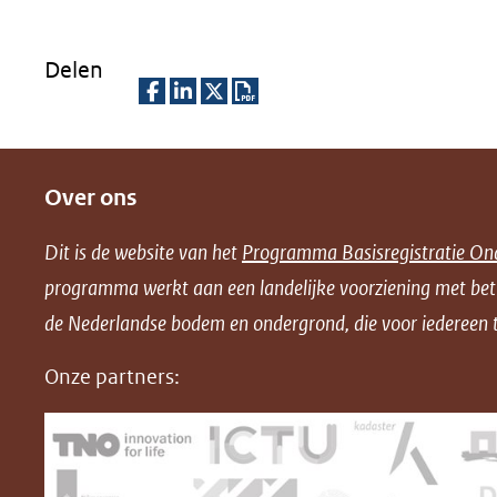
Delen
D
D
D
D
e
e
e
o
Over ons
l
l
l
w
e
e
e
n
Dit is de website van het
Programma Basisregistratie On
n
n
n
l
programma werkt aan een landelijke voorziening met be
o
o
o
o
de Nederlandse bodem en ondergrond, die voor iedereen t
p
p
p
a
F
L
X
d
Onze partners:
(opent
a
i
P
in
c
n
D
nieuw
e
k
F
venster)
b
e