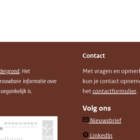
Contact
dergrond
. Het
Met vragen en opmer
trouwbare informatie over
kun je contact opnem
oegankelijk is.
het
contactformulier
.
Volg ons
(opent
Nieuwsbrief
in
(opent
LinkedIn