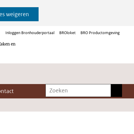
es weigeren
Inloggen Bronhouderportaal
BROloket
BRO Productomgeving
Zaken en
Zoeken
Zoeken
ontact