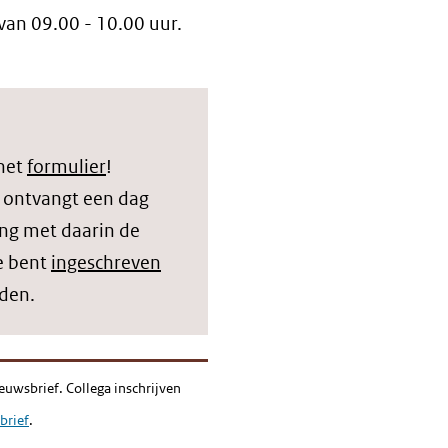
van 09.00 - 10.00 uur.
 het
formulier
!
 ontvangt een dag
ing met daarin de
e bent
ingeschreven
lden.
euwsbrief. Collega inschrijven
brief
.