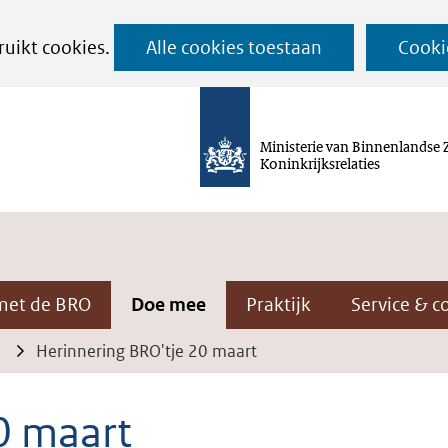
Ga
ruikt cookies.
Alle cookies toestaan
Cooki
naar
de
inhoud
Ministerie van Binnenlandse 
Koninkrijksrelaties
met de BRO
Doe mee
Praktijk
Service & c
Herinnering BRO'tje 20 maart
0 maart