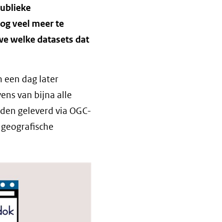
Publieke
nog veel meer te
 we welke datasets dat
 een dag later
ens van bijna alle
rden geleverd via OGC-
 geografische