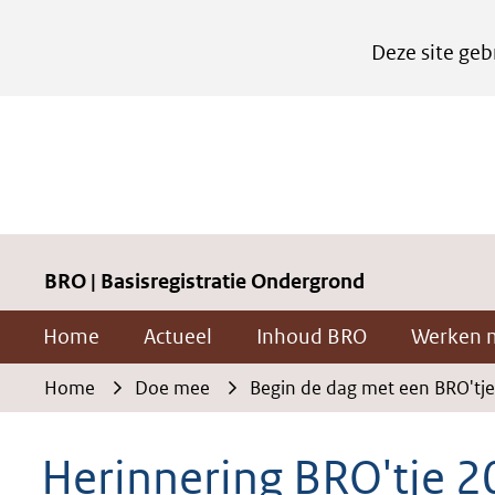
Cookies
Deze site geb
instellen
Hier
kan
het
gebruik
van
cookies
BRO | Basisregistratie Ondergrond
op
Home
Actueel
Inhoud BRO
Werken 
deze
website
Home
Doe mee
Begin de dag met een BRO'tje
worden
toegestaan
Herinnering BRO'tje 2
of