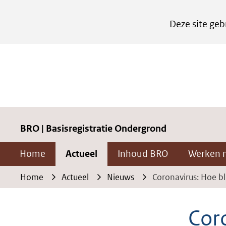
Cookies
Deze site geb
instellen
Hier
kan
het
gebruik
van
cookies
BRO | Basisregistratie Ondergrond
op
Home
Actueel
Inhoud BRO
Werken 
deze
website
Home
Actueel
Nieuws
Coronavirus: Hoe b
worden
toegestaan
Cor
of