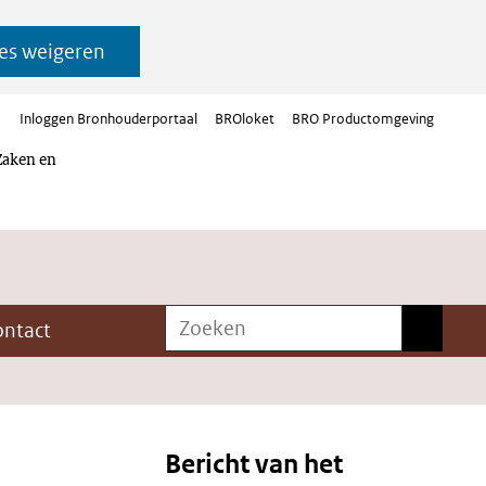
es weigeren
Inloggen Bronhouderportaal
BROloket
BRO Productomgeving
Zaken en
Zoeken
Zoeken
ontact
Bericht van het