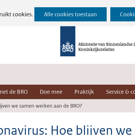
Ga
ruikt cookies.
Alle cookies toestaan
Cooki
naar
de
inhoud
Ministerie van Binnenlandse 
Koninkrijksrelaties
met de BRO
Doe mee
Praktijk
Service & c
lijven we samen werken aan de BRO?
onavirus: Hoe blijven we