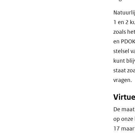
Natuurli
1 en 2 k
zoals he
en PDOK 
stelsel 
kunt bli
staat zo
vragen.
Virtu
De maat
op onze 
17 maart