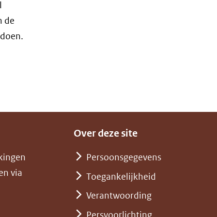
website)
ieuw
l
enster)
n de
verwijst
 doen.
aar
en
ndere
ebsite)
Over deze site
kingen
Persoonsgegevens
en via
Toegankelijkheid
Verantwoording
Persvoorlichting