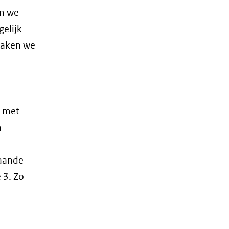
en we
elijk
maken we
r met
n
taande
 3. Zo