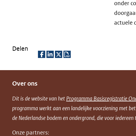
onder co
doorgaan
actuele 
Delen
D
D
D
D
e
e
e
o
Over ons
l
l
l
w
e
e
e
n
Dit is de website van het
Programma Basisregistratie On
n
n
n
l
programma werkt aan een landelijke voorziening met be
o
o
o
o
de Nederlandse bodem en ondergrond, die voor iedereen t
p
p
p
a
F
L
X
d
Onze partners: