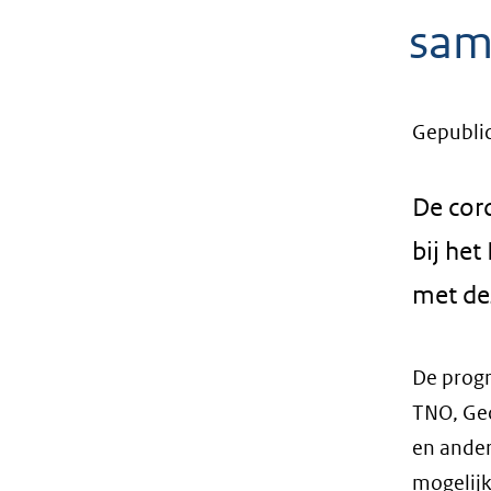
geweigerd.
sam
Gepubli
De cor
bij he
met dez
De prog
TNO, Ge
en ander
mogelijk