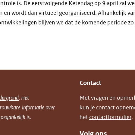
n
ntrole is. De eerstvolgende Ketendag op 9 april zal we
v
 en wordt dan virtueel georganiseerd. Afhankelijk va
(
ontwikkelingen blijven we dat de komende periode zo
n
e
a
w
Contact
dergrond
. Het
Met vragen en opmer
trouwbare informatie over
kun je contact opnem
oegankelijk is.
het
contactformulier
.
Volg ons