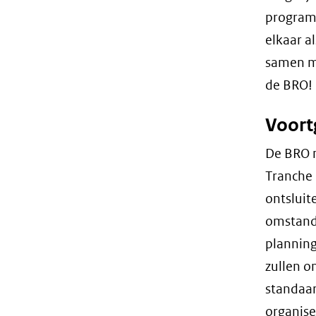
programm
elkaar a
samen m
de BRO!
Voort
De BRO m
Tranche
ontsluit
omstandi
planning
zullen o
standaar
organise