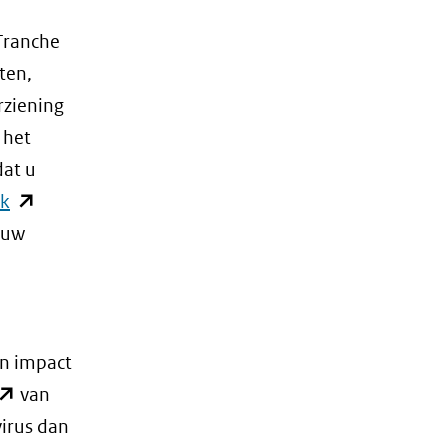
 Tranche
ten,
rziening
 het
dat u
(opent
sk
in
l uw
nieuw
venster)
(verwijst
naar
n impact
een
opent
van
andere
n
irus dan