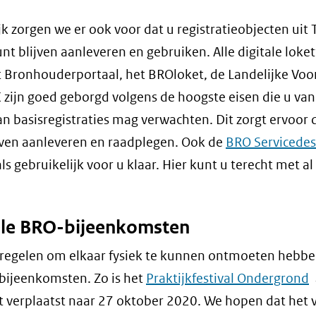
jk zorgen we er ook voor dat u registratieobjecten uit
unt blijven aanleveren en gebruiken. Alle digitale loket
t Bronhouderportaal, het BROloket, de Landelijke Voo
zijn goed geborgd volgens de hoogste eisen die u van
van basisregistraties mag verwachten. Dit zorgt ervoor 
jven aanleveren en raadplegen. Ook de
BRO Servicede
als gebruikelijk voor u klaar. Hier kunt u terecht met a
ele BRO-bijeenkomsten
regelen om elkaar fysiek te kunnen ontmoeten hebbe
(
bijeenkomsten. Zo is het
Praktijkfestival Ondergrond
i
 verplaatst naar 27 oktober 2020. We hopen dat het v