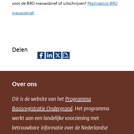
voor de BRO nieuwsbrief of uitschrijven?
Mailingslist BRO
nieuwsbrief
.
Delen
D
D
D
D
e
e
e
o
Over ons
l
l
l
w
e
e
e
n
Dit is de website van het
Programma
n
n
n
l
Basisregistratie Ondergrond
. Het programma
o
o
o
o
werkt aan een landelijke voorziening met
p
p
p
a
betrouwbare informatie over de Nederlandse
F
L
X
d