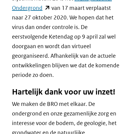
website)
(opent
Ondergrond
van 17 maart verplaatst
in
naar 27 oktober 2020. We hopen dat het
nieuw
virus dan onder controle is. De
venster)
eerstvolgende Ketendag op 9 april zal wel
(verwijst
doorgaan en wordt dan virtueel
naar
georganiseerd. Afhankelijk van de actuele
een
ontwikkelingen blijven we dat de komende
andere
periode zo doen.
website)
Hartelijk dank voor uw inzet!
We maken de BRO met elkaar. De
ondergrond en onze gezamenlijke zorg en
interesse voor de bodem, de geologie, het
grondwater en de natuurlijke