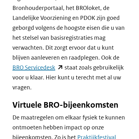
Bronhouderportaal, het BROloket, de
Landelijke Voorziening en PDOK zijn goed
geborgd volgens de hoogste eisen die u van
het stelsel van basisregistraties mag
verwachten. Dit zorgt ervoor dat u kunt
blijven aanleveren en raadplegen. Ook de
(opent
BRO Servicedesk
staat zoals gebruikelijk
in
voor u klaar. Hier kunt u terecht met al uw
nieuw
vragen.
venster)
Virtuele BRO-bijeenkomsten
(verwijst
naar
De maatregelen om elkaar fysiek te kunnen
een
ontmoeten hebben impact op onze
andere
bijeenkomsten. Zo is het
Praktijkfestival