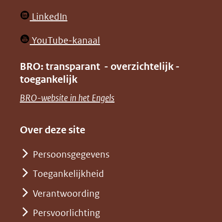
website)
website)
in
(opent
LinkedIn
nieuw
in
venster)
(opent
YouTube-kanaal
nieuw
(verwijst
in
venster)
BRO: transparant - overzichtelijk -
naar
nieuw
toegankelijk
(verwijst
een
venster)
naar
(opent
BRO-website in het Engels
andere
(verwijst
een
in
website)
naar
andere
nieuw
Over deze site
een
website)
venster)
andere
Persoonsgegevens
(verwijst
website)
Toegankelijkheid
naar
een
Verantwoording
andere
Persvoorlichting