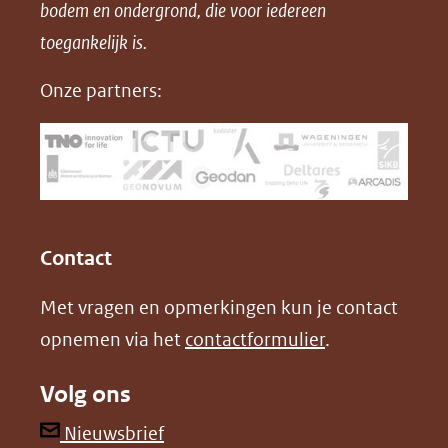
bodem en ondergrond, die voor iedereen
(opent
a
i
P
in
toegankelijk is.
c
n
D
nieuw
e
k
F
Onze partners:
venster)
b
e
(verwijst
o
d
naar
o
I
een
k
n
(opent
(opent
andere
in
in
website)
Contact
nieuw
nieuw
Met vragen en opmerkingen kun je contact
venster)
venster)
opnemen via het
contactformulier
.
(verwijst
(verwijst
naar
naar
Volg ons
een
een
andere
andere
(opent
Nieuwsbrief