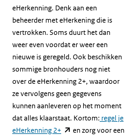
nieuw
eHerkenning. Denk aan een
venster)
beheerder met eHerkening die is
(verwijst
vertrokken. Soms duurt het dan
naar
weer even voordat er weer een
een
nieuwe is geregeld. Ook beschikken
andere
sommige bronhouders nog niet
website)
over de eHerkenning 2+, waardoor
ze vervolgens geen gegevens
kunnen aanleveren op het moment
dat alles klaarstaat. Kortom:
regel je
(opent
eHerkenning 2+
en zorg voor een