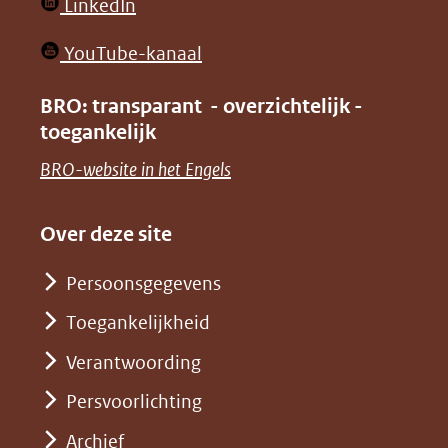
(opent
LinkedIn
nieuw
in
venster)
(opent
YouTube-kanaal
nieuw
(verwijst
in
venster)
BRO: transparant - overzichtelijk -
naar
nieuw
toegankelijk
(verwijst
een
venster)
naar
(opent
BRO-website in het Engels
andere
(verwijst
een
in
website)
naar
andere
nieuw
Over deze site
een
website)
venster)
andere
Persoonsgegevens
(verwijst
website)
Toegankelijkheid
naar
een
Verantwoording
andere
Persvoorlichting
website)
Archief