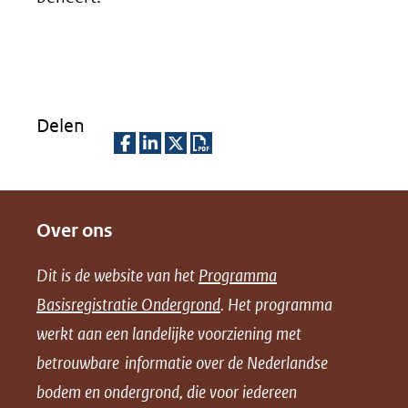
Delen
D
D
D
D
e
e
e
o
Over ons
l
l
l
w
e
e
e
n
Dit is de website van het
Programma
n
n
n
l
Basisregistratie Ondergrond
. Het programma
o
o
o
o
werkt aan een landelijke voorziening met
p
p
p
a
betrouwbare informatie over de Nederlandse
F
L
X
d
bodem en ondergrond, die voor iedereen
(opent
a
i
P