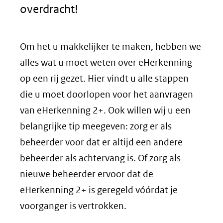
in
overdracht!
nieuw
Om het u makkelijker te maken, hebben we
venster)
alles wat u moet weten over eHerkenning
(verwijst
op een rij gezet. Hier vindt u alle stappen
naar
die u moet doorlopen voor het aanvragen
een
van eHerkenning 2+. Ook willen wij u een
belangrijke tip meegeven: zorg er als
andere
beheerder voor dat er altijd een andere
website)
beheerder als achtervang is. Of zorg als
nieuwe beheerder ervoor dat de
eHerkenning 2+ is geregeld vóórdat je
voorganger is vertrokken.