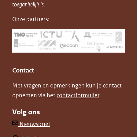
in
toegankelijk is.
c
n
D
nieuw
e
k
F
Onze partners:
venster)
b
e
(verwijst
o
d
naar
o
I
een
k
n
(opent
(opent
andere
in
in
website)
Contact
nieuw
nieuw
Met vragen en opmerkingen kun je contact
venster)
venster)
opnemen via het
contactformulier
.
(verwijst
(verwijst
naar
naar
Volg ons
een
een
andere
andere
(opent
Nieuwsbrief
website)
website)
in