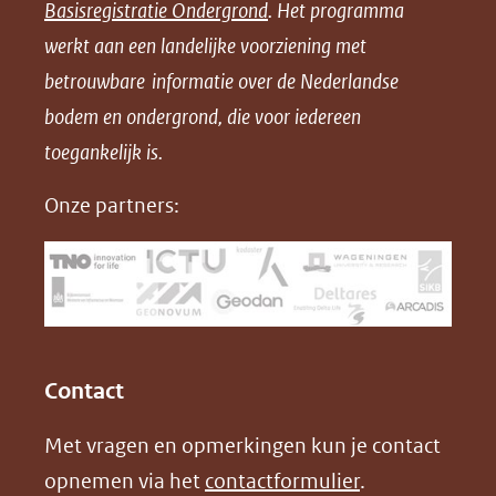
Basisregistratie Ondergrond
. Het programma
o
o
o
o
werkt aan een landelijke voorziening met
p
p
p
a
betrouwbare informatie over de Nederlandse
F
L
X
d
bodem en ondergrond, die voor iedereen
(opent
a
i
P
in
toegankelijk is.
c
n
D
nieuw
e
k
F
Onze partners:
venster)
b
e
(verwijst
o
d
naar
o
I
een
k
n
(opent
(opent
andere
in
in
website)
Contact
nieuw
nieuw
Met vragen en opmerkingen kun je contact
venster)
venster)
opnemen via het
contactformulier
.
(verwijst
(verwijst