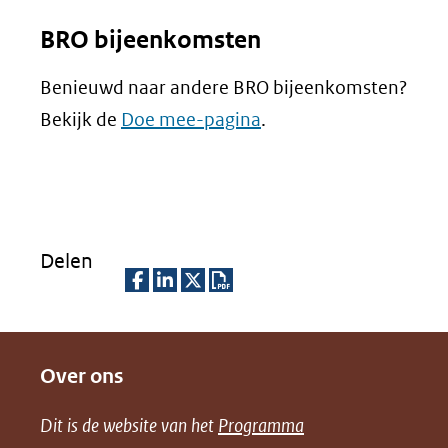
nieuw
BRO bijeenkomsten
venster)
(verwijst
Benieuwd naar andere BRO bijeenkomsten?
naar
Bekijk de
Doe mee-pagina
.
een
andere
website)
Delen
D
D
D
D
e
e
e
o
Over ons
l
l
l
w
e
e
e
n
Dit is de website van het
Programma
n
n
n
l