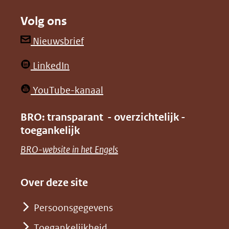
naar
naar
Volg ons
een
een
andere
andere
(opent
Nieuwsbrief
website)
website)
in
(opent
LinkedIn
nieuw
in
venster)
(opent
YouTube-kanaal
nieuw
(verwijst
in
venster)
BRO: transparant - overzichtelijk -
naar
nieuw
toegankelijk
(verwijst
een
venster)
naar
(opent
BRO-website in het Engels
andere
(verwijst
een
in
website)
naar
andere
nieuw
Over deze site
een
website)
venster)
andere
Persoonsgegevens
(verwijst
website)
Toegankelijkheid