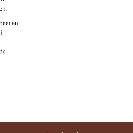
ek.
eheer en
j.
 de