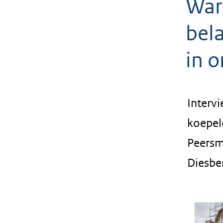
War
geweigerd.
bel
in 
Intervi
koepel
Peersma
Diesber