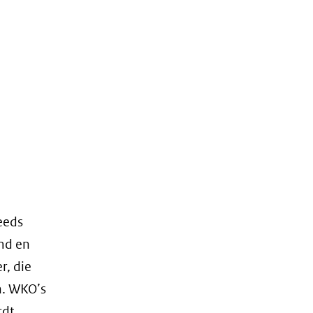
eeds
md en
r, die
n. WKO’s
rdt