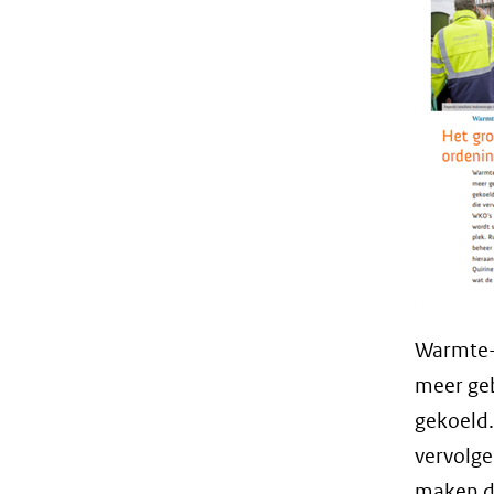
Warmte-
meer ge
gekoeld.
vervolge
maken d