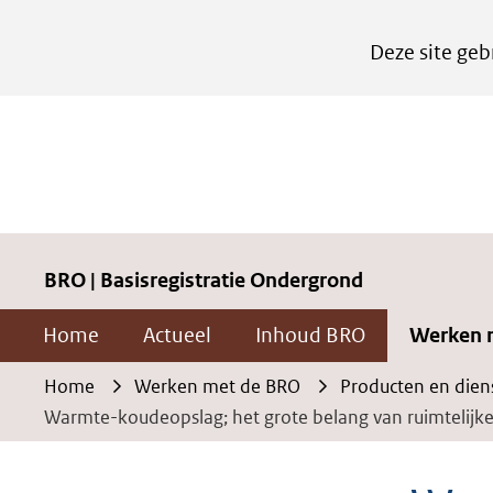
Cookies
Deze site geb
instellen
Hier
kan
het
gebruik
van
cookies
BRO | Basisregistratie Ondergrond
op
Home
Actueel
Inhoud BRO
Werken 
deze
website
Home
Werken met de BRO
Producten en dien
worden
Warmte-koudeopslag; het grote belang van ruimtelijk
toegestaan
of