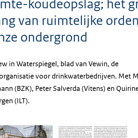
mte-koudeopslag; het g
ang van ruimtelijke orde
onze ondergrond
ew in Waterspiegel, blad van Vewin, de
organisatie voor drinkwaterbedrijven. Met M
nn (BZK), Peter Salverda (Vitens) en Quirin
gen (ILT).