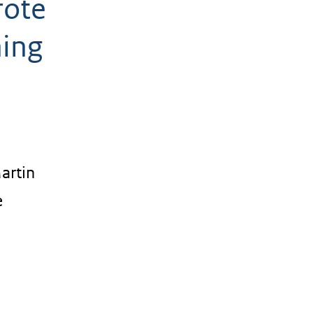
rote
ning
artin
e