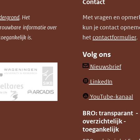
Contact
dergrond
. Het
Met vragen en opmer
trouwbare informatie over
kun je contact opnem
oegankelijk is.
het
contactformulier
.
Volg ons
(opent
Nieuwsbrief
in
(opent
LinkedIn
nieuw
in
venster
(o
YouTube-kanaal
nieuw
(verwij
in
venster)
BRO: transparant -
naar
ni
overzichtelijk -
(verwijst
een
ve
toegankelijk
naar
andere
(v