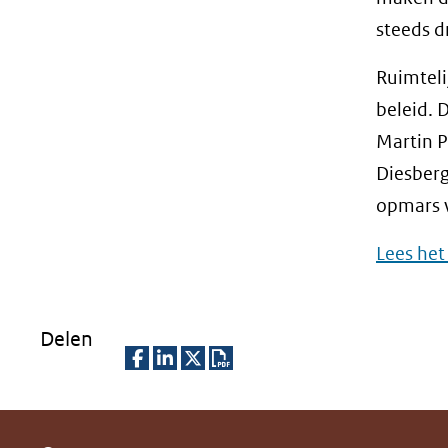
steeds d
Ruimteli
beleid. 
Martin P
Diesberg
opmars 
Lees het 
Delen
D
D
D
D
e
e
e
o