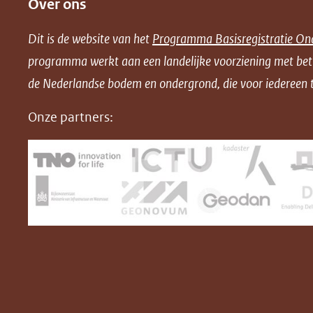
Over ons
l
l
l
w
e
e
e
n
Dit is de website van het
Programma Basisregistratie On
n
n
n
l
programma werkt aan een landelijke voorziening met be
o
o
o
o
de Nederlandse bodem en ondergrond, die voor iedereen t
p
p
p
a
F
L
X
d
Onze partners:
(opent
a
i
P
in
c
n
D
nieuw
e
k
F
venster)
b
e
(verwijst
o
d
naar
o
I
een
k
n
(opent
(opent
andere
in
in
website)