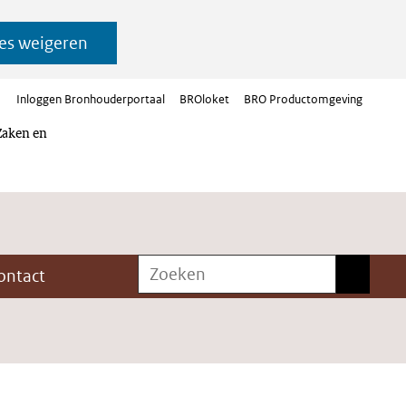
es weigeren
Inloggen Bronhouderportaal
BROloket
BRO Productomgeving
Zaken en
Zoeken
Zoeken
ontact