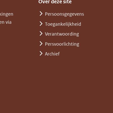
Over deze site
kingen
Persoonsgegevens
en via
Toegankelijkheid
Verantwoording
Persvoorlichting
Archief
)
pent
st
euw
nster)
erwijst