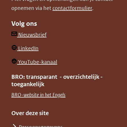
venster)
venster)
opnemen via het
contactformulier
.
(verwijst
(verwijst
naar
naar
Volg ons
een
een
andere
andere
(opent
Nieuwsbrief
website)
website)
in
(opent
LinkedIn
nieuw
in
venster)
(opent
YouTube-kanaal
nieuw
(verwijst
in
venster)
BRO: transparant - overzichtelijk -
naar
nieuw
toegankelijk
(verwijst
een
venster)
naar
(opent
BRO-website in het Engels
andere
(verwijst
een
in
website)
naar
andere
nieuw
Over deze site
een
website)
venster)
andere