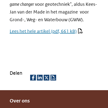
game changer
voor geotechniek", aldus Kees-
Jan van der Made in het magazine voor
Grond-, Weg- en Waterbouw (GWW).
Lees het hele artikel
(pdf, 661 kB)
Delen
D
D
D
D
e
e
e
o
Over ons
l
l
l
w
e
e
e
n