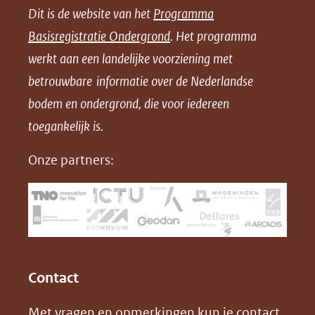
Dit is de website van het
Programma
n
n
n
l
Basisregistratie Ondergrond
. Het programma
o
o
o
o
werkt aan een landelijke voorziening met
p
p
p
a
betrouwbare informatie over de Nederlandse
F
L
X
d
bodem en ondergrond, die voor iedereen
(opent
a
i
P
in
toegankelijk is.
c
n
D
nieuw
e
k
F
Onze partners:
venster)
b
e
(verwijst
o
d
naar
o
I
een
k
n
(opent
(opent
andere
in
in
website)
Contact
nieuw
nieuw
Met vragen en opmerkingen kun je contact