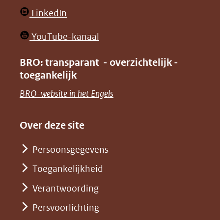
website)
website)
in
(opent
LinkedIn
nieuw
in
venster)
(opent
YouTube-kanaal
nieuw
(verwijst
in
venster)
BRO: transparant - overzichtelijk -
naar
nieuw
toegankelijk
(verwijst
een
venster)
naar
(opent
BRO-website in het Engels
andere
(verwijst
een
in
website)
naar
andere
nieuw
Over deze site
een
website)
venster)
andere
Persoonsgegevens
(verwijst
website)
Toegankelijkheid
naar
een
Verantwoording
andere
Persvoorlichting
website)