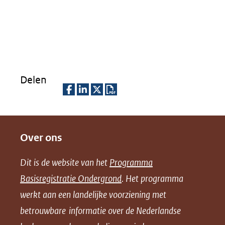
Delen
D
D
D
D
e
e
e
o
Over ons
l
l
l
w
e
e
e
n
Dit is de website van het
Programma
n
n
n
l
Basisregistratie Ondergrond
. Het programma
o
o
o
o
werkt aan een landelijke voorziening met
p
p
p
a
betrouwbare informatie over de Nederlandse
F
L
X
d