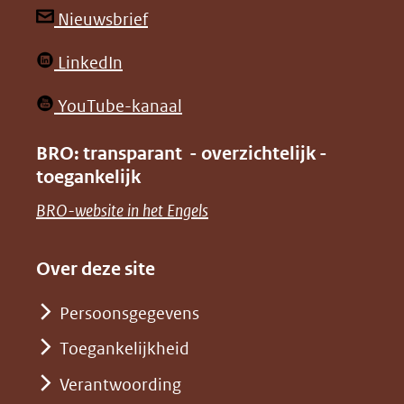
andere
andere
(opent
Nieuwsbrief
website)
website)
in
(opent
LinkedIn
nieuw
in
venster)
(opent
YouTube-kanaal
nieuw
(verwijst
in
venster)
BRO: transparant - overzichtelijk -
naar
nieuw
toegankelijk
(verwijst
een
venster)
naar
(opent
BRO-website in het Engels
andere
(verwijst
een
in
website)
naar
andere
nieuw
Over deze site
een
website)
venster)
andere
Persoonsgegevens
(verwijst
website)
Toegankelijkheid
naar
een
Verantwoording