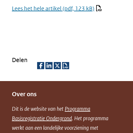
Lees het hele artikel
(pdf, 123 kB)
Delen
D
D
D
D
e
e
e
o
Over ons
l
l
l
w
e
e
e
n
Dit is de website van het
Programma
n
n
n
l
Basisregistratie Ondergrond
. Het programma
o
o
o
o
werkt aan een landelijke voorziening met
p
p
p
a