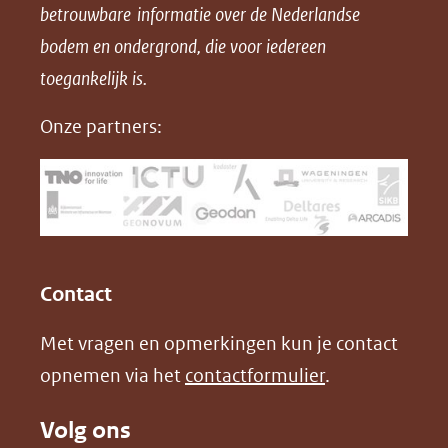
betrouwbare informatie over de Nederlandse
F
L
X
d
bodem en ondergrond, die voor iedereen
(opent
a
i
P
in
toegankelijk is.
c
n
D
nieuw
e
k
F
Onze partners:
venster)
b
e
(verwijst
o
d
naar
o
I
een
k
n
(opent
(opent
andere
in
in
website)
Contact
nieuw
nieuw
Met vragen en opmerkingen kun je contact
venster)
venster)
opnemen via het
contactformulier
.
(verwijst
(verwijst
naar
naar
Volg ons
een
een