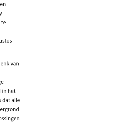
 en
y
 te
gustus
Henk van
ge
 in het
 dat alle
dergrond
lossingen
n