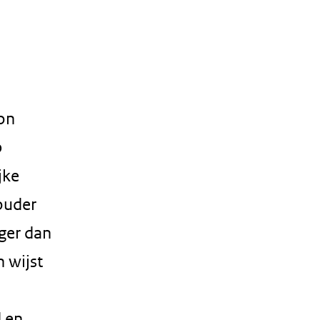
ron
p
jke
ouder
nger dan
n wijst
n
d en