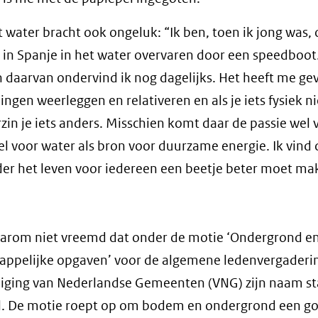
 water bracht ook ongeluk: “Ik ben, toen ik jong was,
 in Spanje in het water overvaren door een speedboot
 daarvan ondervind ik nog dagelijks. Het heeft me g
dingen weerleggen en relativeren en als je iets fysiek n
rzin je iets anders. Misschien komt daar de passie wel
oel voor water als bron voor duurzame energie. Ik vind d
er het leven voor iedereen een beetje beter moet ma
aarom niet vreemd dat onder de motie ‘Ondergrond e
appelijke opgaven’ voor de algemene ledenvergaderi
iging van Nederlandse Gemeenten (VNG) zijn naam st
l. De motie roept op om bodem en ondergrond een g