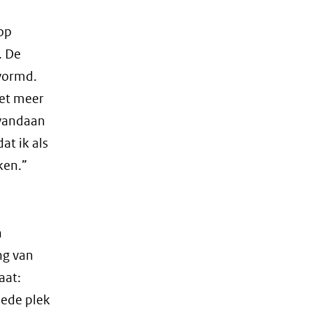
 op
. De
evormd.
iet meer
 vandaan
at ik als
ken.”
n
ng van
aat:
oede plek