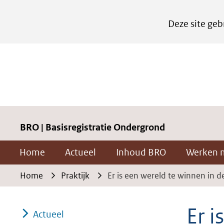
Cookies
Deze site geb
instellen
Hier
kan
het
gebruik
van
cookies
BRO | Basisregistratie Ondergrond
op
Home
Actueel
Inhoud BRO
Werken 
deze
website
Home
Praktijk
Er is een wereld te winnen in 
worden
toegestaan
Er i
Actueel
of