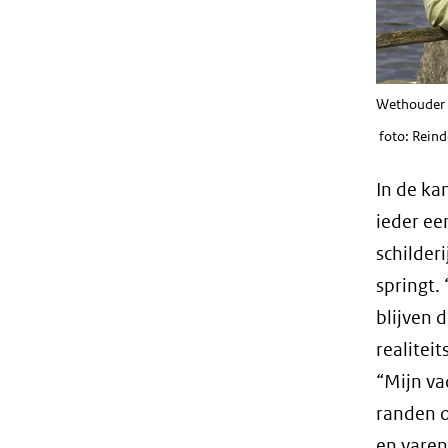
We
foto: Reind
In de ka
ieder ee
schilder
springt.
blijven 
realitei
“Mijn va
randen o
en varen