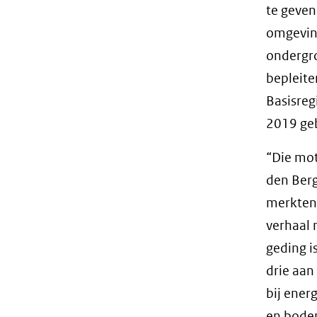
te geven
omgevin
ondergro
bepleit
Basisreg
2019 ge
“Die mot
den Berg
merkten 
verhaal 
geding is
drie aan
bij ener
en bodem