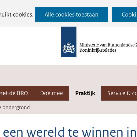
Ga
ruikt cookies.
Alle cookies toestaan
Cooki
naar
de
inhoud
Ministerie van Binnenlandse 
Koninkrijksrelaties
met de BRO
Doe mee
Praktijk
Service & c
de ondergrond
s een wereld te winnen i