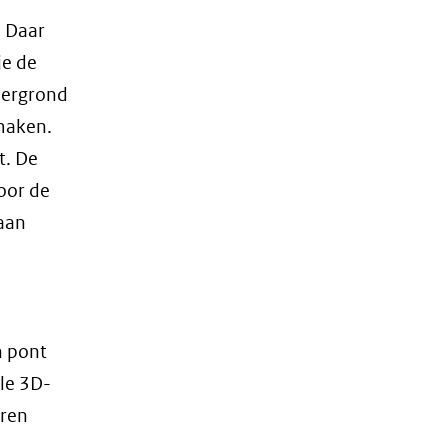
. Daar
je de
dergrond
maken.
t. De
oor de
aan
n pont
ale 3D-
oren