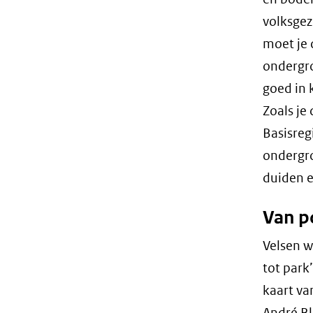
volksgez
moet je 
ondergr
goed in 
Zoals je
Basisreg
ondergro
duiden e
Van p
Velsen w
tot park
kaart va
André Bl