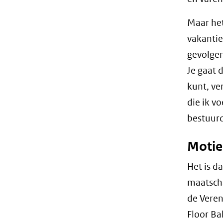
Maar het
vakantie
gevolgen
Je gaat 
kunt, ve
die ik v
bestuurd
Motie
Het is d
maatsch
de Veren
Floor Ba