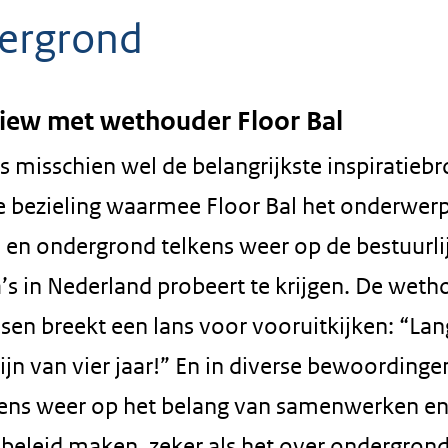
ergrond
view met wethouder Floor Bal
s misschien wel de belangrijkste inspiratieb
e bezieling waarmee Floor Bal het onderwer
en ondergrond telkens weer op de bestuurli
’s in Nederland probeert te krijgen. De weth
sen breekt een lans voor vooruitkijken: “La
ijn van vier jaar!” En in diverse bewoordinge
lkens weer op het belang van samenwerken e
beleid maken, zeker als het over ondergron