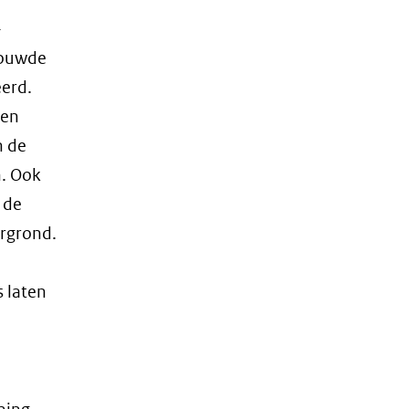
-
bouwde
eerd.
een
n de
. Ook
 de
ergrond.
 laten