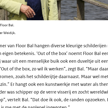
thouder Floor B
er Weidijk.
mer van Floor Bal hangen diverse kleurige schilderijen
n eigen betekenis. ‘Out of the box’ noemt Floor Bal ee
ij waar uit een menselijke buik ook een duveltje uit ee
 “Out of the box, zo wil ik werken”, zegt Bal. “Maar daa
dromen, zoals het schilderijtje daarnaast. Maar wel me
tszin.” Er hangt ook een kunstwerkje met water als the
der was schipper op de verre visserij en zocht wereldw
p”, vertelt Bal. “Dat doe ik ook, de randen opzoeken.
 is me met de paplepel ingegoten.”