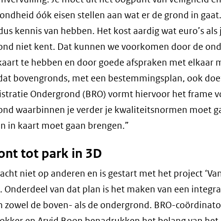
ondheid óók eisen stellen aan wat er de grond in gaat
dus kennis van hebben. Het kost aardig wat euro’s als 
ond niet kent. Dat kunnen we voorkomen door de on
kaart te hebben en door goede afspraken met elkaar 
 dat bovengronds, met een bestemmingsplan, ook doe
istratie Ondergrond (BRO) vormt hiervoor het frame v
nd waarbinnen je verder je kwaliteitsnormen moet g
n in kaart moet gaan brengen.”
ont tot park in 3D
acht niet op anderen en is gestart met het project ‘Va
’. Onderdeel van dat plan is het maken van een integr
n zowel de boven- als de ondergrond. BRO-coördinat
okker en Arvid Boon benadrukken het belang van het