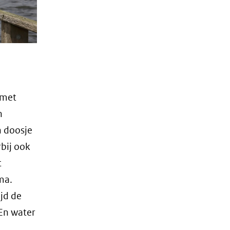
al.
 met
n
n doosje
rbij ook
t
ma.
ijd de
 En water