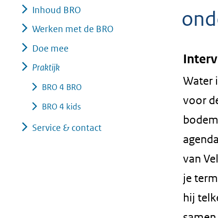
Inhoud BRO
geweigerd.
ond
Werken met de BRO
Doe mee
Inter
Praktijk
Water i
BRO 4 BRO
voor d
BRO 4 kids
bodem 
Service & contact
agenda
van Vel
je term
hij te
samen 