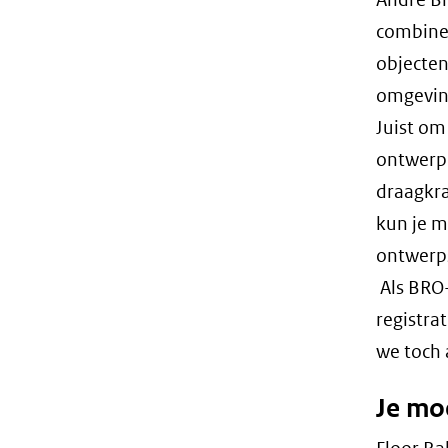
combiner
objecte
omgeving
Juist om
ontwerp 
draagkr
kun je m
ontwerps
Als BRO
registra
we toch a
Je mo