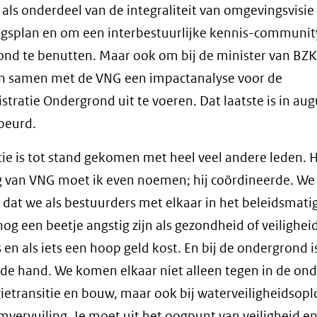
 als onderdeel van de integraliteit van omgevingsvisie
gsplan en om een interbestuurlijke kennis-communit
nd te benutten. Maar ook om bij de minister van BZK
en samen met de VNG een impactanalyse voor de
istratie Ondergrond uit te voeren. Dat laatste is in au
beurd.
ie is tot stand gekomen met heel veel andere leden. 
 van VNG moet ik even noemen; hij coördineerde. We
dat we als bestuurders met elkaar in het beleidsmati
nog een beetje angstig zijn als gezondheid of veiligheid
 en als iets een hoop geld kost. En bij de ondergrond is
 de hand. We komen elkaar niet alleen tegen in de on
gietransitie en bouw, maar ook bij waterveiligheidsop
vervuiling. Je moet uit het oogpunt van veiligheid e