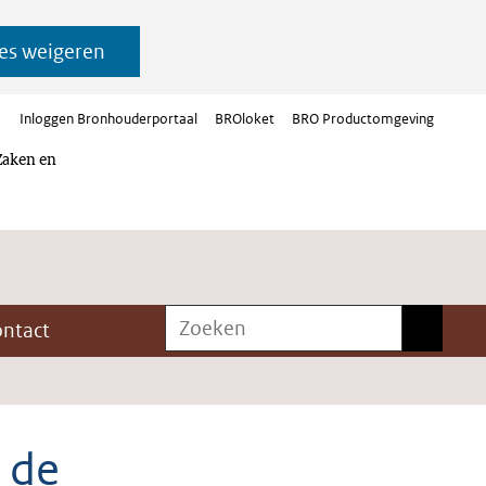
es weigeren
Inloggen Bronhouderportaal
BROloket
BRO Productomgeving
Zaken en
Zoeken
Zoeken
ontact
n de