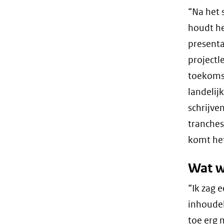
“Na het 
houdt he
presenta
projectl
toekomst
landelij
schrijve
tranches
komt het
Wat wa
“Ik zag 
inhoudel
toe erg 