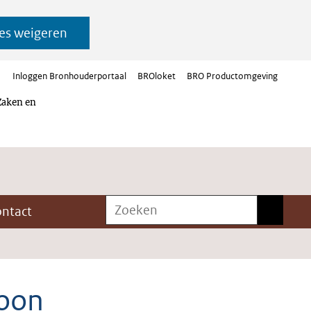
es weigeren
Inloggen Bronhouderportaal
BROloket
BRO Productomgeving
Zaken en
Zoeken
Zoeken
ontact
oon