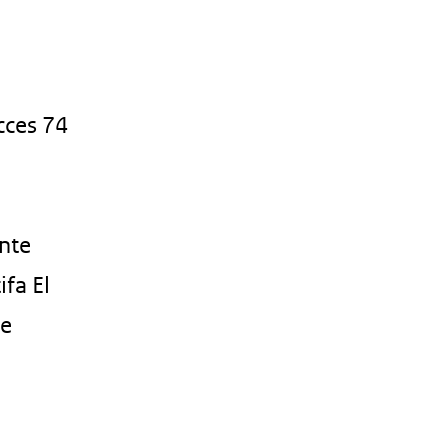
cces 74
nte
fa El
te