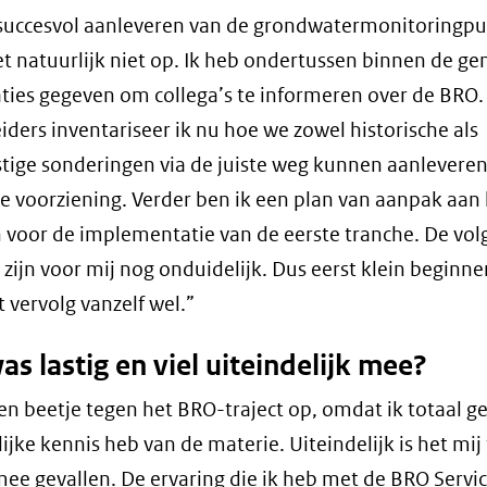
succesvol aanleveren van de grondwatermonitoringpu
t natuurlijk niet op. Ik heb ondertussen binnen de g
ties gegeven om collega’s te informeren over de BRO
eiders inventariseer ik nu hoe we zowel historische als
ige sonderingen via de juiste weg kunnen aanleveren 
ke voorziening. Verder ben ik een plan van aanpak aan
n voor de implementatie van de eerste tranche. De vo
 zijn voor mij nog onduidelijk. Dus eerst klein beginn
 vervolg vanzelf wel.”
s lastig en viel uiteindelijk mee?
een beetje tegen het BRO-traject op, omdat ik totaal g
ijke kennis heb van de materie. Uiteindelijk is het mij
mee gevallen. De ervaring die ik heb met de BRO Servic