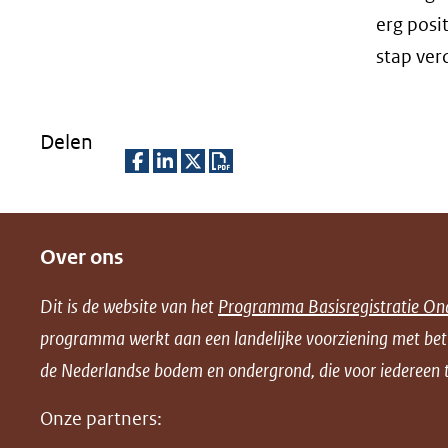
erg posi
stap verd
Delen
D
D
D
D
e
e
e
o
Over ons
l
l
l
w
e
e
e
n
Dit is de website van het
Programma Basisregistratie On
n
n
n
l
programma werkt aan een landelijke voorziening met be
o
o
o
o
de Nederlandse bodem en ondergrond, die voor iedereen t
p
p
p
a
F
L
X
d
Onze partners:
(opent
a
i
P