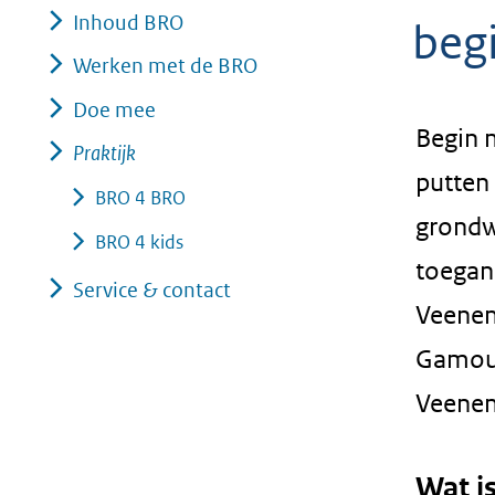
Inhoud BRO
geweigerd.
beg
Werken met de BRO
Doe mee
Begin 
Praktijk
putten
BRO 4 BRO
grondw
BRO 4 kids
toegan
Service & contact
Veenen
Gamous
Veenen
Wat is