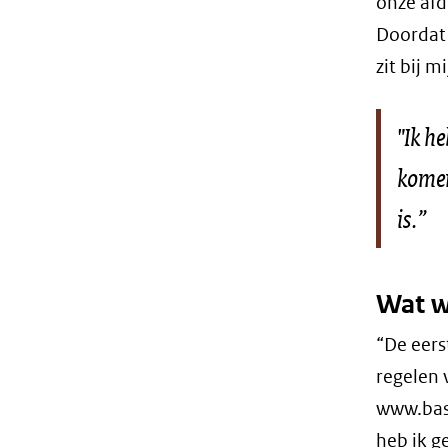
onze afd
Doordat 
zit bij 
"Ik h
komen
is.”
Wat w
“De eers
regelen 
www.basi
heb ik g