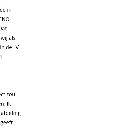
ed in
 TNO
Dat
wij als
in de LV
en
ect zou
n. Ik
 afdeling
 geeft