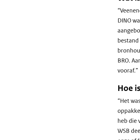
“Veenend
DINO war
aangebo
bestand 
bronhoud
BRO. Aan
vooraf.”
Hoe is
“Het was
oppakken
heb die 
WSB deel