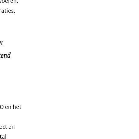
voeren.
aties,
at
kend
O en het
ect en
tal