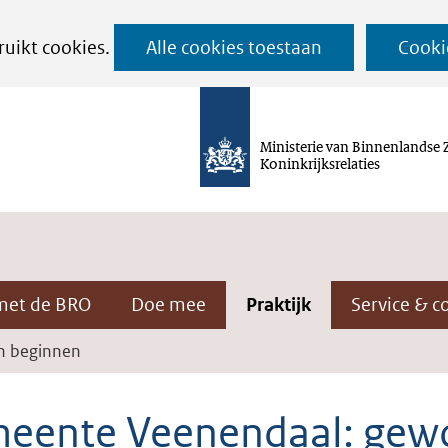
Ga
ruikt cookies.
Alle cookies toestaan
Cooki
naar
de
inhoud
Ministerie van Binnenlandse 
Koninkrijksrelaties
met de BRO
Doe mee
Praktijk
Service & c
n beginnen
eente Veenendaal: gew