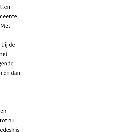
tten
emeente
. Met
bij de
 het
lgende
en en dan
een
 tot nu
edesk is