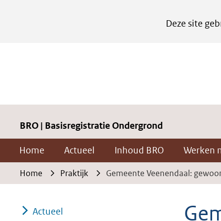
Cookies
Deze site geb
instellen
Hier
kan
het
gebruik
van
cookies
BRO | Basisregistratie Ondergrond
op
Home
Actueel
Inhoud BRO
Werken 
deze
website
Home
Praktijk
Gemeente Veenendaal: gewoo
worden
toegestaan
Gem
Actueel
of