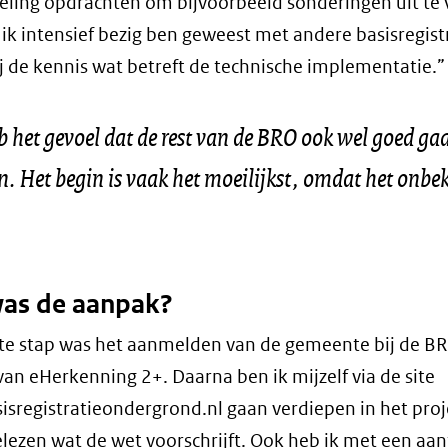
eling opdrachten om bijvoorbeeld sonderingen uit te 
ik intensief bezig ben geweest met andere basisregistr
mij de kennis wat betreft de technische implementatie.”
eb het gevoel dat de rest van de BRO ook wel goed ga
. Het begin is vaak het moeilijkst, omdat het onbe
as de aanpak?
te stap was het aanmelden van de gemeente bij de BR
van eHerkenning 2+. Daarna ben ik mijzelf via de site
sregistratieondergrond.nl gaan verdiepen in het proj
elezen wat de wet voorschrijft. Ook heb ik met een aan