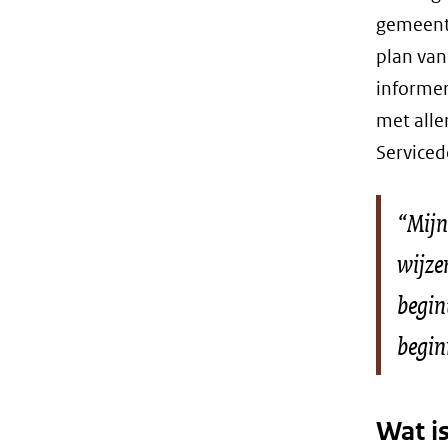
gemeente
plan va
informer
met alle
Serviced
“Mijn
wijzen
begin
begin
Wat is