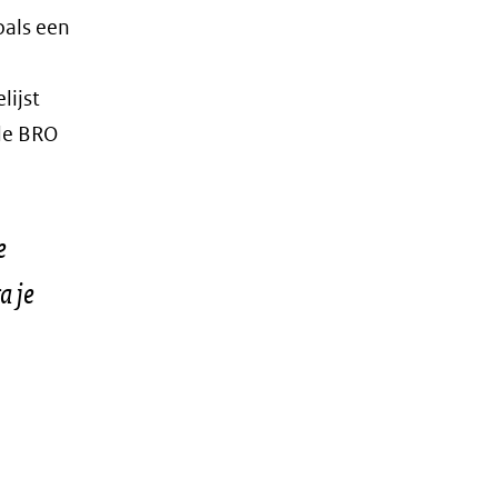
oals een
lijst
 de BRO
e
a je